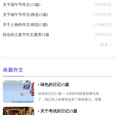
关于端午节作文(15篇)
节日作文
[
]
关于端午节作文(精选15篇)
节日作文
[
]
关于人物的作文(精选15篇)
人物作文
[
]
快乐的儿童节作文通用15篇
节日作文
[
]
更多>>
体裁作文
绿色的日记15篇
绿色的日记15篇 一天的时间眼看就要结束
了，我们对人和事情也有了新的看法，需要
进行好好的总结并且记录在日记里了。那么
关于考试的日记15篇
详情
什么样的日记才合适...【
】