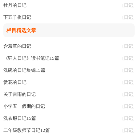
牡丹的日记
日记
[
]
下五子棋日记
日记
[
]
栏目精选文章
含羞草的日记
日记
[
]
《狂人日记》读书笔记15篇
日记
[
]
洗碗的日记集锦15篇
日记
[
]
赏花的日记
日记
[
]
关于雷雨的日记
日记
[
]
小学五一假期的日记
日记
[
]
洗衣服日记15篇
日记
[
]
二年级教师节日记12篇
日记
[
]