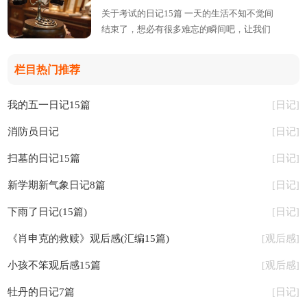
关于考试的日记15篇 一天的生活不知不觉间
结束了，想必有很多难忘的瞬间吧，让我们
一起认真地写一篇日记吧。是不是无从下
详情
笔、没有头绪？以下是...【
】
栏目热门推荐
我的五一日记15篇
日记
[
]
消防员日记
日记
[
]
扫墓的日记15篇
日记
[
]
新学期新气象日记8篇
日记
[
]
下雨了日记(15篇)
日记
[
]
《肖申克的救赎》观后感(汇编15篇)
观后感
[
]
小孩不笨观后感15篇
观后感
[
]
牡丹的日记7篇
日记
[
]