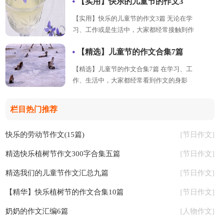
【实用】快乐的儿童节的作文3
篇
【实用】快乐的儿童节的作文3篇 无论在学
习、工作或是生活中，大家都经常接触到作
文吧，作文是通过文字来表达一个主题意义
【精选】儿童节的作文合集7篇
详情
的记叙方法。如何...【
】
【精选】儿童节的作文合集7篇 在学习、工
作、生活中，大家都经常看到作文的身影
吧，作文是人们把记忆中所存储的有关知
详情
识、经验和思想用书面...【
】
栏目热门推荐
快乐的劳动节作文(15篇)
节日作文
[
]
精选快乐植树节作文300字合集五篇
节日作文
[
]
精选我们的儿童节作文汇总九篇
节日作文
[
]
【精华】快乐植树节的作文合集10篇
节日作文
[
]
奶奶的作文汇编6篇
人物作文
[
]