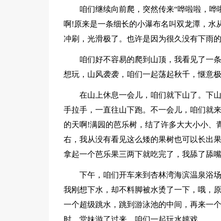
咱们继续向前爬，突然传来“哗啦啦，哗
啊!原来是一条细长的小瀑布名叫双龙潭，水
冲刷，光滑极了。也许是因为很久没有下雨
咱们好不容易的爬到山顶，我看见了一
想玩，山风袭袭，咱们一起荡起秋千，惬意
在山上休息一会儿，咱们就下山了。下
手拉手，一直往山下跑。不一会儿，咱们就
的天啊!满园的芭乐树，结了许多大大小小、
右，我从没有看见这么矮的果树也可以长出
拿起一个芭乐果三两下就吃完了，我舔了舔嘴
下午，咱们开车来到杏林湾海滨温泉浴场
我刚想下水，却不料脚被水烫了一下，哦，
一个超级跳水，跳到游泳池的中间，再来一
时，堂妹游了过来，咱们一起玩水嬉戏。