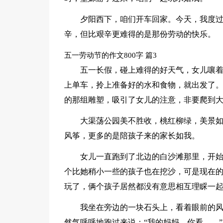
夕阳西下，咱们开车回家。今天，我度
辛，但比艰辛更难得的是那份劳动的快乐。
五一劳动节的作文800字 篇3
五一长假，碰上难得的好天气，女儿嚷
上单车，拎上准备好的水和食物，就出发了
的那组雕塑，吸引了女儿的注意，非要爬到
大渠荡公园美不胜收，桃红柳绿，美景
风筝，更多的是陪孩子来的家长如我。
女儿一直跑到了北边的白沙滩那里，开
个比她稍小一些的孩子也在挖沙，可是现在
玩了，俩个孩子居然都没有意思相互理睬一
我坐在旁边的一块石头上，看着眼前的
然气呼呼地跑过来说：“我的妈妈，你看……