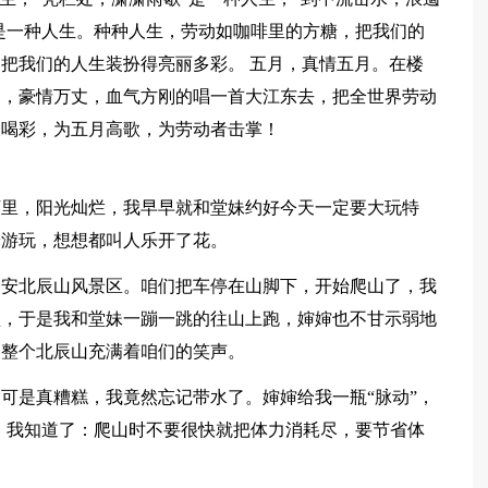
也是一种人生。种种人生，劳动如咖啡里的方糖，把我们的
把我们的人生装扮得亮丽多彩。 五月，真情五月。在楼
肩，豪情万丈，血气方刚的唱一首大江东去，把全世界劳动
天喝彩，为五月高歌，为劳动者击掌！
万里，阳光灿烂，我早早就和堂妹约好今天一定要大玩特
安游玩，想想都叫人乐开了花。
同安北辰山风景区。咱们把车停在山脚下，开始爬山了，我
顶，于是我和堂妹一蹦一跳的往山上跑，婶婶也不甘示弱地
，整个北辰山充满着咱们的笑声。
可是真糟糕，我竟然忘记带水了。婶婶给我一瓶“脉动”，
曲，我知道了：爬山时不要很快就把体力消耗尽，要节省体