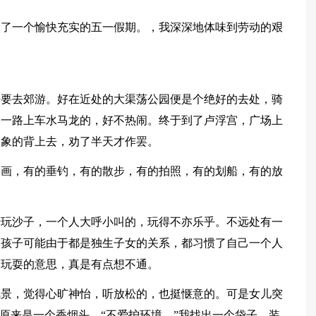
过了一个愉快充实的五一假期。，我深深地体味到劳动的艰
着要去郊游。好在近处的大渠荡公园便是个绝好的去处，骑
。一路上车水马龙的，好不热闹。终于到了卢浮宫，广场上
大象的背上去，劝了半天才作罢。
如画，有的垂钓，有的散步，有的拍照，有的划船，有的放
始玩沙子，一个人大呼小叫的，玩得不亦乐乎。不远处有一
的孩子可能由于都是独生子女的关系，都习惯了自己一个人
起玩耍的意思，真是有点想不通。
风景，觉得心旷神怡，听放松的，也挺惬意的。可是女儿突
”原来是一个香烟头。“不爱护环境。”我找出一个袋子，装