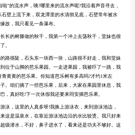
啦啦”的流水声，咦?哪里来的流水声呢?我沿着声音寻去，
从石壁上流下来，双龙潭里的水清彻见底，石壁常年被水
的缘故，我只看见一条瀑布。
条长长的树滕做的秋千，我第一个冲上去荡秋千，堂妹也很
极了。
山的路很陡，石头东一块西一块，山路很不好走，我和堂妹
来到位于山脚的芭乐果园。一走进果园，我被吓了一跳，我
青青黄黄的芭乐果。你知道芭乐树有多高吗?才约1米左
果子。咱们摘了一些芭乐果，后来，大家在果园里休息，我
巴，真好吃!下一次休假我还要来同安摘芭乐果。
游泳，这里的人真多呀!我换上游泳衣，来到游泳池边，
原来这是温泉水，在靠近游泳池边沿的水比较烫。我只好来
个超级潜水，不好，鼻子进水了，看来还是功夫不够好。这