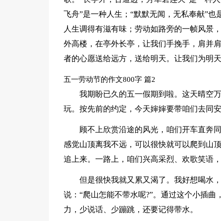
飞舟”是一种人生；“默默无闻，无私奉献”
人生调得有滋有味；劳动如路旁的一帧风景，
外高楼，在亭外长亭，让我们手挽手，肩并
者的心愿送给远方，送给明天。让我们为明
五一劳动节的作文800字 篇2
我期盼已久的五一假期到啦。这天晴空
玩。按先前的约定，今天婶婶要带咱们去同
顾不上欣赏沿途的风光，咱们开车直奔
感觉山顶离我不远，可以很快就可以爬到山
追上来。一路上，咱们兴高采烈、欢歌笑语
但是很快我就又累又渴了。我好想喝水，
说：“爬山怎能不带水呢?”。通过这个小插
力，少说话、少蹦跳，还要记得带水。