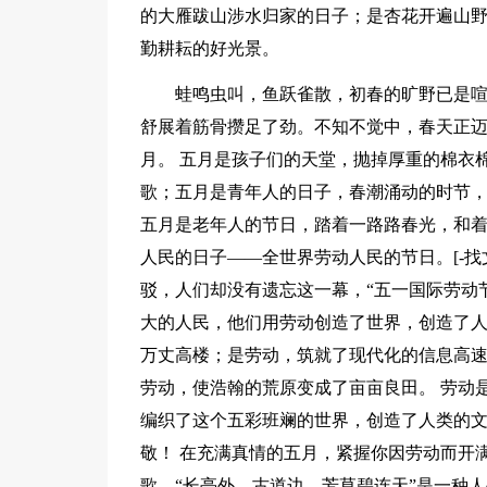
的大雁跋山涉水归家的日子；是杏花开遍山野
勤耕耘的好光景。
蛙鸣虫叫，鱼跃雀散，初春的旷野已是
舒展着筋骨攒足了劲。不知不觉中，春天正
月。 五月是孩子们的天堂，抛掉厚重的棉衣
歌；五月是青年人的日子，春潮涌动的时节
五月是老年人的节日，踏着一路路春光，和
人民的日子——全世界劳动人民的节日。[-找
驳，人们却没有遗忘这一幕，“五一国际劳动
大的人民，他们用劳动创造了世界，创造了
万丈高楼；是劳动，筑就了现代化的信息高
劳动，使浩翰的荒原变成了亩亩良田。 劳动
编织了这个五彩班斓的世界，创造了人类的
敬！ 在充满真情的五月，紧握你因劳动而开
歌。“长亭外，古道边，芳草碧连天”是一种人