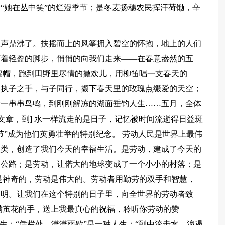
“她在丛中笑”的烂漫季节；是冬麦扬穗农民挥汗荷锄，辛
喧声鼎沸了。扶摇而上的风筝拥入碧空的怀抱，地上的人们
迈着轻盈的脚步，悄悄的向我们走来——在春意盎然的五
棉帽，跑到田野里尽情的撒欢儿，用柳笛唱一支春天的
，执子之手，与子同行，撷下春天里的玫瑰点缀爱的天空；
着一串串鸟鸣，到刚刚解冻的湖面垂钓人生……五月，全体
文章，到] 水一样流走的是日子，记忆被时间流逝得日益斑
节”成为他们英勇壮举的特别纪念。 劳动人民是世界上最伟
人类，创造了我们今天的幸福生活。是劳动，建成了今天的
速公路；是劳动，让偌大的地球变成了一个小小的村落；是
是神奇的，劳动是伟大的。劳动者用勤劳的双手和智慧，
文明。让我们在这个特别的日子里，向全世界的劳动者致
满茧花的手，送上我最真心的祝福，聆听你劳动的赞
生；“凭栏处，潇潇雨歇”是一种人生；“到中流击水，浪遏