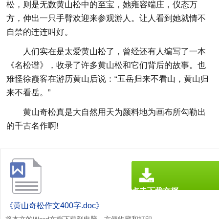
松，则是无数黄山松中的至宝，她雍容端庄，仪态万
方，伸出一只手臂欢迎来参观游人。让人看到她就情不
自禁的连连叫好。
人们实在是太爱黄山松了，曾经还有人编写了一本
《名松谱》，收录了许多黄山松和它们背后的故事。也
难怪徐霞客在游历黄山后说：“五岳归来不看山，黄山归
来不看岳。”
黄山奇松真是大自然用天为颜料地为画布所勾勒出
的千古名作啊!
点击下载文档
文档为doc格式
《黄山奇松作文400字.doc》
将本文的Word文档下载到电脑，方便收藏和打印