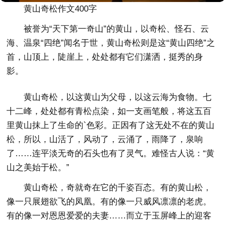
黄山奇松作文400字
被誉为“天下第一奇山”的黄山，以奇松、怪石、云
海、温泉“四绝”闻名于世，黄山奇松则是这“黄山四绝”之
首，山顶上，陡崖上，处处都有它们潇洒，挺秀的身
影。
黄山奇松，以这黄山为父母，以这云海为食物。七
十二峰，处处都有青松点染，如一支画笔般，将这五百
里黄山抹上了生命的`色彩。正因有了这无处不在的黄山
松，所以，山活了，风动了，云涌了，雨降了，泉响
了……连平淡无奇的石头也有了灵气。难怪古人说：“黄
山之美始于松。”
黄山奇松，奇就奇在它的千姿百态。有的黄山松，
像一只展翅欲飞的凤凰。有的像一只威风凛凛的老虎。
有的像一对恩恩爱爱的夫妻……而立于玉屏峰上的迎客