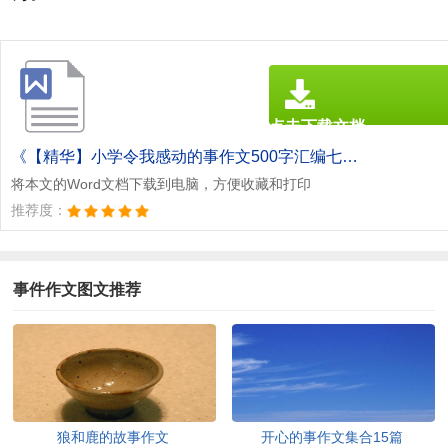
点击下载文档
文档为doc格式
《【精华】小学令我感动的事作文500字汇编七篇.doc》
将本文的Word文档下载到电脑，方便收藏和打印
推荐度：
事件作文图文推荐
狼和鹿的故事作文
开心的事作文集合15篇