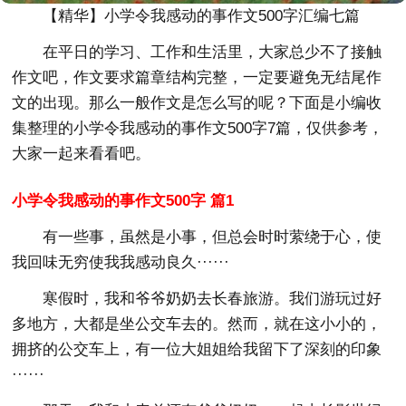
【精华】小学令我感动的事作文500字汇编七篇
在平日的学习、工作和生活里，大家总少不了接触
作文吧，作文要求篇章结构完整，一定要避免无结尾作
文的出现。那么一般作文是怎么写的呢？下面是小编收
集整理的小学令我感动的事作文500字7篇，仅供参考，
大家一起来看看吧。
小学令我感动的事作文500字 篇1
有一些事，虽然是小事，但总会时时萦绕于心，使
我回味无穷使我我感动良久······
寒假时，我和爷爷奶奶去长春旅游。我们游玩过好
多地方，大都是坐公交车去的。然而，就在这小小的，
拥挤的公交车上，有一位大姐姐给我留下了深刻的印象
······