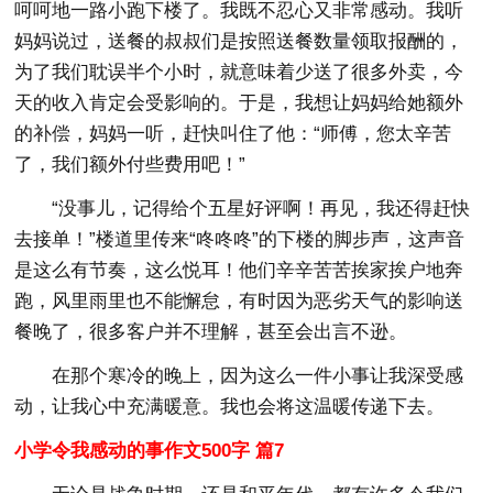
呵呵地一路小跑下楼了。我既不忍心又非常感动。我听
妈妈说过，送餐的叔叔们是按照送餐数量领取报酬的，
为了我们耽误半个小时，就意味着少送了很多外卖，今
天的收入肯定会受影响的。于是，我想让妈妈给她额外
的补偿，妈妈一听，赶快叫住了他：“师傅，您太辛苦
了，我们额外付些费用吧！”
“没事儿，记得给个五星好评啊！再见，我还得赶快
去接单！”楼道里传来“咚咚咚”的下楼的脚步声，这声音
是这么有节奏，这么悦耳！他们辛辛苦苦挨家挨户地奔
跑，风里雨里也不能懈怠，有时因为恶劣天气的影响送
餐晚了，很多客户并不理解，甚至会出言不逊。
在那个寒冷的晚上，因为这么一件小事让我深受感
动，让我心中充满暖意。我也会将这温暖传递下去。
小学令我感动的事作文500字 篇7