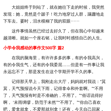
大姐姐终于到站了，就在她往下走的时候，我突然
发现：她，竟然是个跛子！吃力地穿过人群，蹒跚地走
下车去。霎时，泪水模糊了我的双眼······
这件事情虽然已经过去好久了，但在我心中却越来
越清晰。就如一个座右铭，让我时时感悟自己的人生。
小学令我感动的事作文500字 篇2
在我的脑海里，有许许多多的事，有的令我高兴，
有的令我生气，还有的令我委屈……但是有一件事让我
永远忘不了，那是发生在这个学期开学不久的事。
记得那天早上，我刚走出大厅，妈妈就对我说：“萁
萁，天气预报说今天下雨，记得拿伞和外套啊。”“不用
了，天气预报有时是不准确的，不用了。”“俗话说得好
啊， ‘未雨绸缪，防范于未然’”“不用了。”“你自己喜欢
吧，爱拿就拿，不爱那就别拿！还有，今天自己回家，