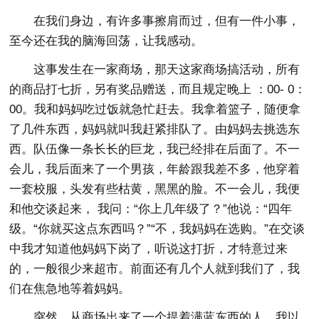
在我们身边，有许多事擦肩而过，但有一件小事，
至今还在我的脑海回荡，让我感动。
这事发生在一家商场，那天这家商场搞活动，所有
的商品打七折，另有奖品赠送，而且规定晚上 ：00- 0：
00。我和妈妈吃过饭就急忙赶去。我拿着篮子，随便拿
了几件东西，妈妈就叫我赶紧排队了。由妈妈去挑选东
西。队伍像一条长长的巨龙，我已经排在后面了。不一
会儿，我后面来了一个男孩，年龄跟我差不多，他穿着
一套校服，头发有些枯黄，黑黑的脸。不一会儿，我便
和他交谈起来， 我问：“你上几年级了？”他说：“四年
级。“你就买这点东西吗？”“不，我妈妈在选购。”在交谈
中我才知道他妈妈下岗了，听说这打折，才特意过来
的，一般很少来超市。前面还有几个人就到我们了，我
们在焦急地等着妈妈。
突然，从商场出来了一个提着满蓝东西的人，我以