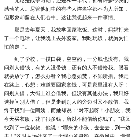
无论是战争时期，还是和平年代，都有许多令我们
感动的人。尽管他们中的有些人连名字都不为人所知，
但形象却留在人们心中。这让我想起来一件事情。
那是去年夏天，我放学回家吃饭。这时，妈妈打来
了一个电话，让我晚上去外婆家。我吃玩饭，就匆匆忙
忙的走了。
到了学校，一摸口袋，空空的，一分钱也没有。我
问别人借钱，有的人没带钱，还有的人不借给我。眼看
就要放学了，怎么办呀？我心急如焚，不知所措。我走
在路上，心想：难道要回家拿钱，可是家里没有人呀！
问别人借，大街上谁会借我。但没有其他办法，我只好
选择问别人借了，但是走到别人的旁边时又不敢借。我
终于找到一位阿姨，而她却说：“对不起呀！小朋友，我
今天买衣服，花了很多钱，所以不能借给你钱了。”我又
找到了一位叔叔。他说：“哪来的小孩，去去去，到一边
去！”这时从远处来了一个弱小的身影，在微风中，慢慢