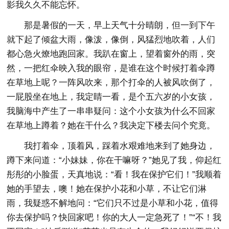
影我久久不能忘怀。
那是暑假的一天，早上天气十分晴朗，但一到下午
就下起了倾盆大雨，像泼，像倒，风猛烈地吹着，人们
都心急火燎地跑回家。我趴在窗上，望着窗外的雨，突
然，一把红伞映入我的眼帘，是谁在这个时候打着伞蹲
在草地上呢？一阵风吹来，那个打伞的人被风吹倒了，
一屁股坐在地上，我定睛一看，是个五六岁的小女孩，
我脑海中产生了一串串疑问：这个小女孩为什么不回家
在草地上蹲着？她在干什么？我决定下楼去问个究竟。
我打着伞，顶着风，踩着水艰难地来到了她身边，
蹲下来问道：“小妹妹，你在干嘛呀？”她见了我，仰起红
彤彤的小脸蛋，天真地说：“看！我在保护它们！”我顺着
她的手望去，噢！她在保护小花和小草，不让它们淋
雨，我疑惑不解地问：“它们只不过是小草和小花，值得
你去保护吗？快回家吧！你的大人一定急死了！”“不！我