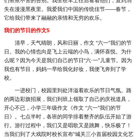
们依依不舍的告别。我坐在车上往后看着他们，直到消
失在漫漫黑夜里。我爱我们中国的传统佳节——春节，
它给我们带来了融融的亲情和无穷的欢乐。
我们的节日的作文5
清早，天气晴朗，风和日丽，作文 “六一”我们的节
日。我的心情也向是飞上云端的小鸟，满怀喜悦。为什
么呢？因为今天是我们自己的节日“六·一”儿童节。因为
我也有节目，妈妈一早给我化好妆，我便飞奔到了学
校。
一进校门，校园里到处洋溢着欢乐的节日气氛。路
的两边彩旗招展，我们到班上领取了自己的庆祝道具，
开心不已，小学三年级作文《作文 “六一”我们的节
日》。七点半时，各班的同学排着整齐的队伍开始了游
行。游行过程中，我们又是唱歌又是跳舞，快乐极了！
当我们到了大戏院时校长宣布“城关三小首届校园文化艺