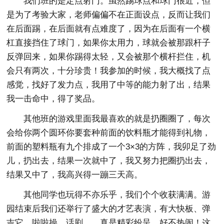
我们班的是定点射门。虽然踢球点和球门很近，但
是为了考验大家，老师偏偏不在正面设点，反而让我们
在后面踢，在后面就有点难度了，因为在后面有一个横
杠直接挡住了球门，如果你太用力，球就会被那跟杆子
反弹回来，如果你踢得太轻，又会被那个横杆拦住，机
会只有两次，十分珍贵！我参加的时候，我大概找了点
感觉，找好了发力点，我用了中等的能力射了出，结果
我一击命中，得了奖品。
其他班的游戏里面我最喜欢的就是扔圈圈了，每次
会给你两个圆环你要套种前面的饮料瓶才能得到礼物，
前面的塑料瓶有九个排成了一个3×3的方阵，我卯足了劲
儿，扔出去，结果一次就中了，我又努力把圈扔出去，
结果又中了，我高兴得一蹦三天高。
其他同学也玩得不亦乐乎，我们个个收获满满。游
园结束后我们还举行了盛大的才艺表演，有大快板、弹
吉它、啦啦操、话剧……真是精彩纷呈，好不热闹！这