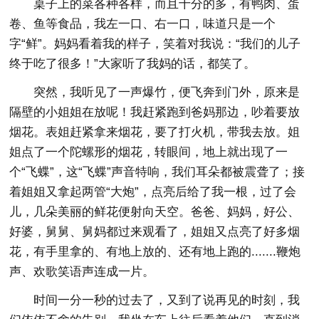
桌子上的菜各种各样，而且十分的多，有鸭肉、蛋
卷、鱼等食品，我左一口、右一口，味道只是一个
字“鲜”。妈妈看着我的样子，笑着对我说：“我们的儿子
终于吃了很多！”大家听了我妈的话，都笑了。
突然，我听见了一声爆竹，便飞奔到门外，原来是
隔壁的小姐姐在放呢！我赶紧跑到爸妈那边，吵着要放
烟花。表姐赶紧拿来烟花，要了打火机，带我去放。姐
姐点了一个陀螺形的烟花，转眼间，地上就出现了一
个“飞蝶”，这“飞蝶”声音特响，我们耳朵都被震聋了；接
着姐姐又拿起两管“大炮”，点亮后给了我一根，过了会
儿，几朵美丽的鲜花便射向天空。爸爸、妈妈，好公、
好婆，舅舅、舅妈都过来观看了，姐姐又点亮了好多烟
花，有手里拿的、有地上放的、还有地上跑的.......鞭炮
声、欢歌笑语声连成一片。
时间一分一秒的过去了，又到了说再见的时刻，我