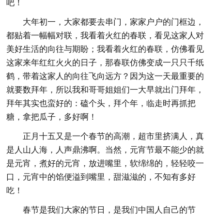
吧！
大年初一，大家都要去串门，家家户户的门框边，
都贴着一幅幅对联，我看着火红的春联，看见这家人对
美好生活的向往与期盼；我看着火红的春联，仿佛看见
这家来年红红火火的日子，那春联仿佛变成一只只千纸
鹤，带着这家人的向往飞向远方？因为这一天最重要的
就要数拜年，所以我和哥哥姐姐们一大早就出门拜年，
拜年其实也蛮好的：磕个头，拜个年，临走时再抓把
糖，拿把瓜子，多好啊！
正月十五又是一个春节的高潮，超市里挤满人，真
是人山人海，人声鼎沸啊。当然，元宵节最不能少的就
是元宵，煮好的元宵，放进嘴里，软绵绵的，轻轻咬一
口，元宵中的馅便溢到嘴里，甜滋滋的，不知有多好
吃！
春节是我们大家的节日，是我们中国人自己的节