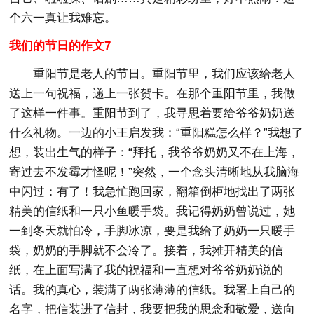
个六一真让我难忘。
我们的节日的作文7
重阳节是老人的节日。重阳节里，我们应该给老人
送上一句祝福，递上一张贺卡。在那个重阳节里，我做
了这样一件事。重阳节到了，我寻思着要给爷爷奶奶送
什么礼物。一边的小王启发我：“重阳糕怎么样？”我想了
想，装出生气的样子：“拜托，我爷爷奶奶又不在上海，
寄过去不发霉才怪呢！”突然，一个念头清晰地从我脑海
中闪过：有了！我急忙跑回家，翻箱倒柜地找出了两张
精美的信纸和一只小鱼暖手袋。我记得奶奶曾说过，她
一到冬天就怕冷，手脚冰凉，要是我给了奶奶一只暖手
袋，奶奶的手脚就不会冷了。接着，我摊开精美的信
纸，在上面写满了我的祝福和一直想对爷爷奶奶说的
话。我的真心，装满了两张薄薄的信纸。我署上自己的
名字，把信装进了信封，我要把我的思念和敬爱，送向