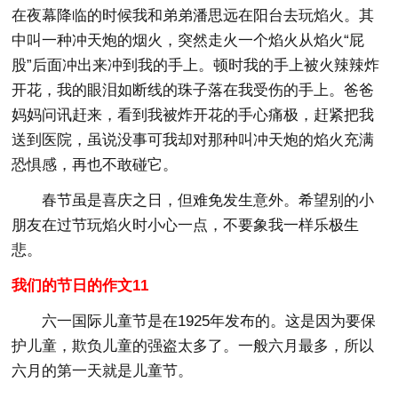
在夜幕降临的时候我和弟弟潘思远在阳台去玩焰火。其
中叫一种冲天炮的烟火，突然走火一个焰火从焰火“屁
股”后面冲出来冲到我的手上。顿时我的手上被火辣辣炸
开花，我的眼泪如断线的珠子落在我受伤的手上。爸爸
妈妈问讯赶来，看到我被炸开花的手心痛极，赶紧把我
送到医院，虽说没事可我却对那种叫冲天炮的焰火充满
恐惧感，再也不敢碰它。
春节虽是喜庆之日，但难免发生意外。希望别的小
朋友在过节玩焰火时小心一点，不要象我一样乐极生
悲。
我们的节日的作文11
六一国际儿童节是在1925年发布的。这是因为要保
护儿童，欺负儿童的强盗太多了。一般六月最多，所以
六月的第一天就是儿童节。