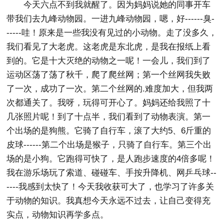
今天六点不到我就醒了。因为妈妈说她的同事开车
带我们去九峰动物园。一进九峰动物园，嗯，好------臭-
-----哇！原来是一些我没有见过的小动物。走了没多久，
我们看见了大老虎。这老虎是东北虎，是我在报纸上看
到的。它是十大灭绝的动物之一呢！一会儿，我们到了
运动区荡了荡了秋千，爬了爬丝网；第一个丝网我失败
了一次，成功了一次。第二个丝网的.难度加大，但我两
次都通关了。我呀，玩得可开心了。妈妈还给我照了十
几张照片呢！到了十点半，我们看到了动物表演。第一
个出场的是狗熊。它骑了自行车，滚了大约5、6斤重的
皮球------第二个出场是猴子，只骑了自行车。第三个出
场的是小狗。它跑得可快了，是人跑步速度的4倍多呢！
我在游乐场玩了索道、碰碰车、手按升降机、网乒乓球--
----我感到太快了！今天我收获可大了，也学习了许多关
于动物的知识。我真想今天永远不过去，让自己变得充
实点，动物知识再学多点。