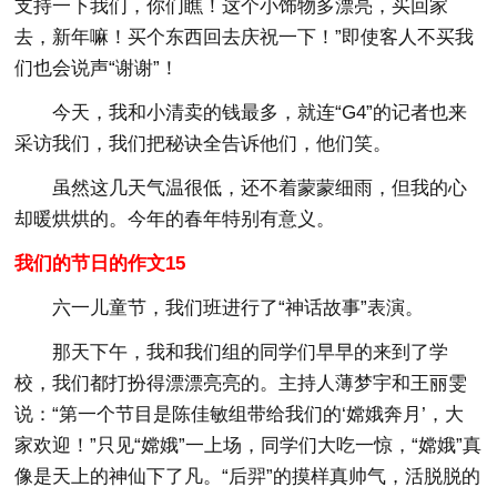
支持一下我们，你们瞧！这个小饰物多漂亮，买回家
去，新年嘛！买个东西回去庆祝一下！”即使客人不买我
们也会说声“谢谢”！
今天，我和小清卖的钱最多，就连“G4”的记者也来
采访我们，我们把秘诀全告诉他们，他们笑。
虽然这几天气温很低，还不着蒙蒙细雨，但我的心
却暖烘烘的。今年的春年特别有意义。
我们的节日的作文15
六一儿童节，我们班进行了“神话故事”表演。
那天下午，我和我们组的同学们早早的来到了学
校，我们都打扮得漂漂亮亮的。主持人薄梦宇和王丽雯
说：“第一个节目是陈佳敏组带给我们的‘嫦娥奔月’，大
家欢迎！”只见“嫦娥”一上场，同学们大吃一惊，“嫦娥”真
像是天上的神仙下了凡。“后羿”的摸样真帅气，活脱脱的