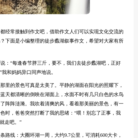
家都经常接触到作文吧，借助作文人们可以实现文化交流的
吗？下面是小编整理的徒步蠡湖叙事作文，希望对大家有所
说：“每逢春节胖三斤，要不，我们去徒步蠡湖吧，正好
”我和妈妈异口同声地说。
，那里的景色可真是太美了。平静的湖面在阳光的照耀下，
、蓝天都清晰的倒映在湖面上，水面不时有几只白色的水鸟
起了阵阵涟漪。我吹着清爽的风，看着那美丽的景色，有一
色时，爸爸突然打断了我的思绪：“喂！别忘了正事，我
就走吧。”
路线：大圈环湖一周，大约9.7公里，可消耗600大卡，