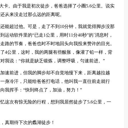
0大卡。由于我是初次徒步，爸爸选择了小圈5.6公里。说实
子还从来没走过那么远的距离呢。
还能超过他。可是，走了不到10分钟，我就觉得脚步没那
运动软件里的“已走1公里，用时11分40秒”的`消息时，
爸走路的节奏，爸爸也时不时地回头向我投来赞许的目光。
了4公里，这时，我的两腿有些酸胀，像灌了铅一样，背
对我说：“你就是缺乏锻炼，调整呼吸，匀速前进。”
妈加速前进，但我的脚步却不自觉地慢下来，距离越拉越
了一身冷汗，只能给爸爸打电话，他叫我一直往前走就行
向我挥手：“快到终点了，加油，努力！”
忆这次有惊无险的行程，想到我居然徒步了5.6公里，一
理，真期待下次的蠡湖徒步！