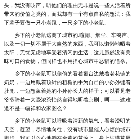
头，我没有吱声，听他们的理由无非是说一些人活着所
带来的价值之类的，而我却有一个有点自私的想法：我
下辈子要做一只小老鼠，一只乡下的小老鼠。
乡下的小老鼠逃离了城市的.喧闹、烟尘、车鸣声、
以及一切一切不属于大自然的东西，我可以懒懒地晒着
太阳，无忧无虑地享受着清闲的生活，这儿虽然没有美
味可口的食物，但同样也不用担心城市中恶猫的追杀。
乡下的小老鼠可以偷偷的看着窗台边戴着老花镜的
奶奶，一边用戴着顶针的粗糙的手为自己的小孙孙缝着
肚兜，一边想象着她的小孙孙长大的样子；可以看见老
爷爷骑着一大壶浓茶怡然自得地听着京剧，呵——这难
道不是一幅祥和农家图么？
乡下的小老鼠可以呼吸着清新的氧气，看着澄明的
天空，凝望，尽情地向往，没有城市里催人心烦的城市
脚步。我可以放心地躺在金黄的草垛上，身上沾满草屑