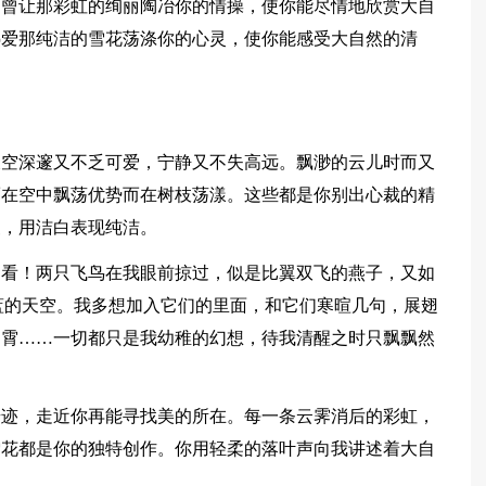
可曾让那彩虹的绚丽陶冶你的情操，使你能尽情地欣赏大自
热爱那纯洁的雪花荡涤你的心灵，使你能感受大自然的清
天空深邃又不乏可爱，宁静又不失高远。飘渺的云儿时而又
而在空中飘荡优势而在树枝荡漾。这些都是你别出心裁的精
暖，用洁白表现纯洁。
。看！两只飞鸟在我眼前掠过，似是比翼双飞的燕子，又如
蓝的天空。我多想加入它们的里面，和它们寒暄几句，展翅
云霄……一切都只是我幼稚的幻想，待我清醒之时只飘飘然
。
奇迹，走近你再能寻找美的所在。每一条云霁消后的彩虹，
雪花都是你的独特创作。你用轻柔的落叶声向我讲述着大自