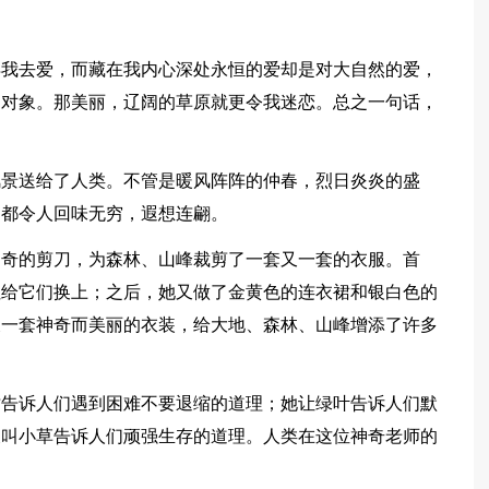
得我去爱，而藏在我内心深处永恒的爱却是对大自然的爱，
的对象。那美丽，辽阔的草原就更令我迷恋。总之一句话，
风景送给了人类。不管是暖风阵阵的仲春，烈日炎炎的盛
，都令人回味无穷，遐想连翩。
神奇的剪刀，为森林、山峰裁剪了一套又一套的衣服。首
姐给它们换上；之后，她又做了金黄色的连衣裙和银白色的
又一套神奇而美丽的衣装，给大地、森林、山峰增添了许多
树告诉人们遇到困难不要退缩的道理；她让绿叶告诉人们默
又叫小草告诉人们顽强生存的道理。人类在这位神奇老师的