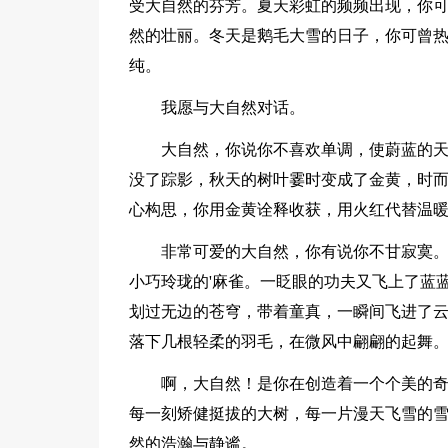
受大自然的芬芳。夏天彩虹的频频出现，你
然的壮丽。冬天是鹅毛大雪的日子，你可曾
纯。
我愿与大自然对话。
大自然，你说你不喜欢单调，使蔚蓝的
没了踪影，秋天的树叶霎时变成了金黄，时
心构思，你用金黄诠释收获，用火红代替温
非常可爱的大自然，你有说你不甘寂寞
小巧玲珑的'麻雀。一眨眼的功夫又飞上了蓝
划过无边的苍穹，带着童真，一瞬间飞进了
落下几根轻柔的羽毛，在微风中翩翩的起舞
啊，大自然！是你在创造着一个个美的
每一刻矫健挺拔的大树，每一片漫天飞雪的
然的浩瀚与静谧。