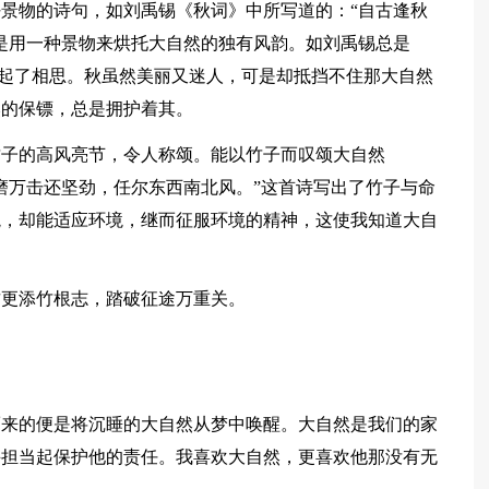
景物的诗句，如刘禹锡《秋词》中所写道的：“自古逢秋
是用一种景物来烘托大自然的独有风韵。如刘禹锡总是
而勾起了相思。秋虽然美丽又迷人，可是却抵挡不住那大自然
然的保镖，总是拥护着其。
竹子的高风亮节，令人称颂。能以竹子而叹颂大自然
磨万击还坚劲，任尔东西南北风。”这首诗写出了竹子与命
境，却能适应环境，继而征服环境的精神，这使我知道大自
君更添竹根志，踏破征途万重关。
而来的便是将沉睡的大自然从梦中唤醒。大自然是我们的家
并担当起保护他的责任。我喜欢大自然，更喜欢他那没有无