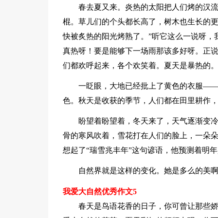
春去夏又来。炎热的太阳把人们烤的汉
棍。草儿们的个头都长高了，树木也生长的更
快被炙热的阳光烤熟了。”听它这么一说呀，
真热呀！要是能够下一场雨那该多好呀。正
们都欢呼起来，各个欢笑着。夏天是暴热的
一眨眼，大地已经批上了黄色的衣服—
色。秋天是收获的季节，人们都在田里耕作
盼望着盼望着，冬天来了，天气逐渐变
骨的寒风吹着，雪花打在人们的脸上，一朵
想起了“瑞雪兆丰年”这句谚语，他预测着明
自然界就是这样的变化。她是多么的美
我爱大自然优秀作文5
春天是鸟语花香的日子，你可曾让那些