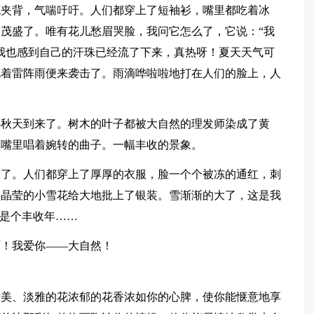
流夹背，气喘吁吁。人们都穿上了短袖衫，嘴里都吃着冰
茂盛了。唯有花儿愁眉哭脸，我问它怎么了，它说：“我
我也感到自己的汗珠已经流了下来，真热呀！夏天天气可
说着雷阵雨便来袭击了。雨滴哗啦啦地打在人们的脸上，人
。
—秋天到来了。树木的叶子都被大自然的理发师染成了黄
，嘴里唱着婉转的曲子。一幅丰收的景象。
冷了。人们都穿上了厚厚的衣服，脸一个个被冻的通红，刺
朵晶莹的小雪花给大地批上了银装。雪渐渐的大了，这是我
年是个丰收年……
啊！我爱你——大自然！
娇美、淡雅的花浓郁的花香浓如你的心脾，使你能惬意地享