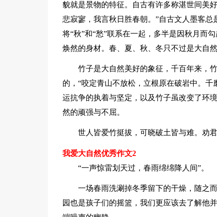
貌就是景物的特征。自古有许多称湛世间美好
悲寂寥，我言秋日胜春朝。”自古文人墨客总
将“秋”和“愁”联系在一起，多半是因秋月
焕然的身材。春、夏、秋、冬只不过是大自
竹子是大自然美好的象征，千百年来，
的，“咬定青山不放松，立根原在破岩中。千
运抗争的执着与坚定，以及竹子虽改变了环
然的顽强与不屈。
世人皆爱竹挺拔，可晓破土皆与难。劝
我爱大自然优秀作文2
“一声惊雷划天过，春雨绵绵降人间”。
一场春雨洗涮掉冬季留下的干燥，随之
园也是孩子们的摇篮，我们更应该去了解他