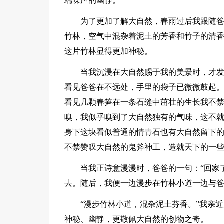
端噪声的幽静。
为了更加了解大自然，春雨过后我跟随
竹林，空气中混杂着泥土的芳香和竹子的清
这片竹林显得更加神秘。
当我沉浸在大自然赐于我的美景时，才
看见爸爸在不远处，手里的袋子已微微鼓起
看见几颗春笋在一条石缝中茁壮的生长我不
嗅，我似乎嗅到了大自然独有的气味，这不
身下这块看似普通的情青石也有大自然留下
不禁赞叹大自然的鬼斧神工，造就天下的一
当我正诗意漫漫时，爸爸的一句：“回家
去。随后，我便一边漫步在竹林小道一边与
“漫步竹林小道，混杂泥土芬香。”我亲
神秘、幽静，更敬佩大自然的创物之奇。