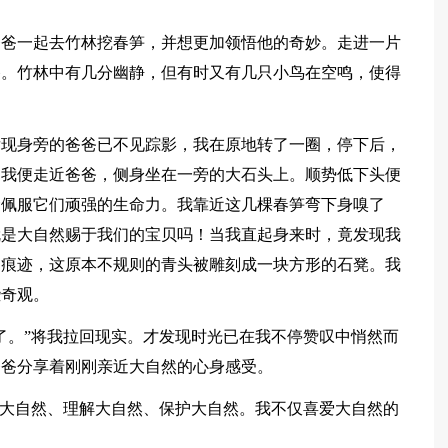
爸爸一起去竹林挖春笋，并想更加领悟他的奇妙。走进一片
香。竹林中有几分幽静，但有时又有几只小鸟在空鸣，使得
发现身旁的爸爸已不见踪影，我在原地转了一圈，停下后，
。我便走近爸爸，侧身坐在一旁的大石头上。顺势低下头便
禁佩服它们顽强的生命力。我靠近这几棵春笋弯下身嗅了
就是大自然赐于我们的宝贝吗！当我直起身来时，竟发现我
的痕迹，这原本不规则的青头被雕刻成一块方形的石凳。我
些奇观。
了。”将我拉回现实。才发现时光已在我不停赞叹中悄然而
爸爸分享着刚刚亲近大自然的心身感受。
近大自然、理解大自然、保护大自然。我不仅喜爱大自然的