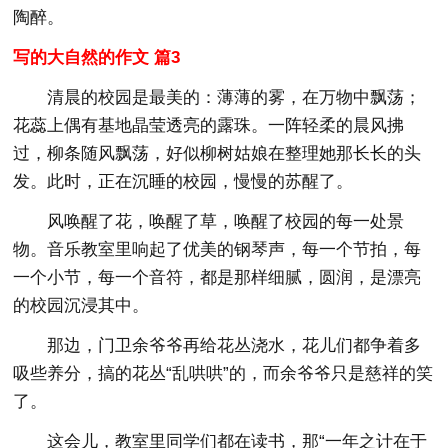
陶醉。
写的大自然的作文 篇3
清晨的校园是最美的：薄薄的雾，在万物中飘荡；
花蕊上偶有基地晶莹透亮的露珠。一阵轻柔的晨风拂
过，柳条随风飘荡，好似柳树姑娘在整理她那长长的头
发。此时，正在沉睡的校园，慢慢的苏醒了。
风唤醒了花，唤醒了草，唤醒了校园的每一处景
物。音乐教室里响起了优美的钢琴声，每一个节拍，每
一个小节，每一个音符，都是那样细腻，圆润，是漂亮
的校园沉浸其中。
那边，门卫余爷爷再给花丛浇水，花儿们都争着多
吸些养分，搞的花丛“乱哄哄”的，而余爷爷只是慈祥的笑
了。
这会儿，教室里同学们都在读书，那“一年之计在于