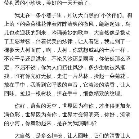
莹剔透的小珍珠，美好的一天开始了。
我走在一条小巷子里，拜访大自然的`小伙伴们。树
上落下的朵朵桃花伴着阵阵清爽的微风，翩翩起舞，鸟
儿也欢迎我的到来，吟诵美妙的歌声。大自然像是拨动
了五彩琴弦，伴着优美的炫律，让人着迷，我走到了一
棵参天大树面前，啊，大树，你就想威武的士兵一样，
不论干旱还是洪水，不论风沙还是雨雪，你依然那么坚
定，不屈不饶，你为人们挡住风沙，多少生物被风摧
残，唯有你完好无损，走进一片丛林，捡起一朵菊花，
放在手中，我听到它呼吸的声音，它淡淡的清香，让人
回味。捡起一根树枝，捧在手中，细数精致的纹理。
你好，蔚蓝的天空，世界因为有你，才变得更加充
满色彩，世界因为有你，世界才变得明亮，你好，流淌
的小河，你舞动起来，是在为我演唱吗?
大自然，是多么神秘，让人回味，它们的清香让人