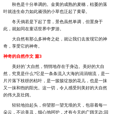
秋色是十分单调的。金黄的成熟的麦穗，枯萎的落
叶就连生命力如此顽强的小草也泛起了黄晕。
冬天倘若是下起了雪，景色虽然单调，但置身于
此，就如同在童话世界中梦游。
大自然有那么多神奇之处，就让我们去发现它的神
奇，享受它的神奇。
神奇的自然作文 篇3
美好的`大自然，悄悄地存在于身边。美好的大自
然，究竟是什么?它是一条条流入大海的涓涓细流，是一
片片落下枝枒的枯叶，是一簇簇绽放的花儿，也是一抹
又一抹和煦的阳光。这一切，令人感受到美好的大自然
的伟大及壮阔。
轻轻地抬起头，仰望那一望无垠的天，包容着每一
朵云，不论美丑，细心地呵护，才有今天的广阔无边;回