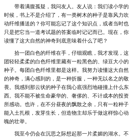
带着满腹孤疑，我问友人。友人说：我们读小学的
时候，书上不是介绍了，有一类树木的种子是靠风力吹
动纤维播送的？你可能忘记了这个知识点，或者当时也
只是把它当一道考试题的答案临时记记而已。现在，你
读懂了这大自然的神奇到底意味着什么了吧？
拾一团白色的纤维在手，仔细观瞧，我才发现，这
团轻轻柔柔的白色纤维里藏有一粒黑色的、绿豆大小的
种子。每团白色纤维里都是这样。我努力读懂这大自然
的神奇，满心感到的，是一种折服，一种无以名之的敬
畏。我感到那云状的种子在我心底强烈地碰撞上什么东
西。我不能不被生命豪华的、奢侈的、不计成本的投资
所感动。也许，在不分昼夜的飘散之余，只有一粒种子
能入土扎根，发芽生长，但造物主却乐于做这样惊心动
魄的壮举。
我至今仍会在沉思之际想起那一片柔媚的湖水。不