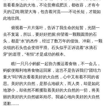
首看看身边的大地，不论贫瘠或肥沃，都收容，才有今
天的辽阔;眺望大海，包含着河流——不论长短，才能如
此地壮阔。
俯视着一片片落叶，告诉了我生命的短暂，光阴一
去不复返，所以，要好好把握;仰望着一颗颗圆滑的石
头，都是“水”的杰作，经过了数万年的侵蚀、冲刷，一颗
尖锐的石头也会变得平滑。石头似乎正诉说着“水滴石
穿”的道理，“有恒”才是成功的根本。
瞧!一只只小蚂蚁一起协力搬运着食物，不一会儿，
蚂蚁便顺利地将食物运回家，这岂不是告诉我们“团结力
量大”吗?再次看着美好的大自然，心中又有着不同的省
思。美好的大自然，是那么地硕大，而人类，却是如此
地渺小，却依然不断攫取着美好的大自然的一切，将美
丽的美好的大自然破坏殆尽。我诚心地向美好的大自然
道歉……