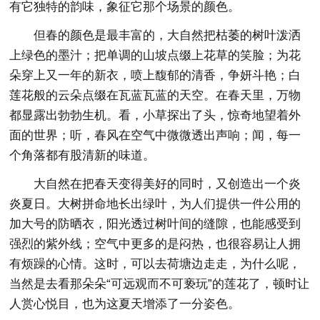
有它独特的韵味，象征它那个场景的颜色。
但春的颜色是最丰富的，大自然把枯萎的树叶泼洒
上绿色的墨汁；把单调的山坡点缀上花草的笑脸；为花
朵穿上又一年的新衣，喷上馥郁的清香，争妍斗艳；白
莲花般的云朵点缀在瓦蓝瓦蓝的天空。在春天里，万物
都显露出勃勃生机。看，小草探出了头，惊奇地望着外
面的世界；听，春风在空气中微微透出声响；闻，每一
个角落都有股清新的味道。
大自然在把春天变得美好的同时，又创造出一个炎
炎夏日。大树拼命地长出绿叶，为人们提供一件公用的
加大号的防晒衣，阳光透过树叶间的缝隙，也能感受到
强烈的紫外线；空气中更多的是闷热，也很容易让人拥
有烦躁的心情。这时，可以去荷塘边走走，为什么呢，
当然是去看那朵朵“可远观而不可亵玩”的莲花了，顿时让
人赏心悦目，也为这夏天增添了一分姿色。