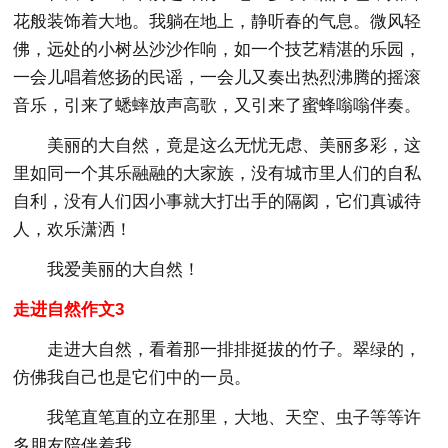
花般装饰着大地。我躺在地上，静听春的气息。微风轻
佛，远处的小树丛沙沙作响，如一个技艺精湛的乐园，
一会儿唱着悠扬的民谣，一会儿又奏出热烈沸腾的摇滚
音乐，引来了蟋蟀放声高歌，又引来了蜜蜂嗡嗡伴奏。
美丽的大自然，竟是这么无忧无虑、美丽多彩，这
里如同一个其乐融融的大家族，没有城市里人们的自私
自利，没有人们因小事就大打出手的隔阂，它们真诚待
人，欢乐潇洒！
我爱美丽的大自然！
走进自然作文3
走进大自然，看着那一排排挺拔的竹子。翠绿的，
仿佛我自己也是它们中的一员。
我笔直笔直的立在那里，大地、天空、虫子等等许
多朋友陪伴着我。