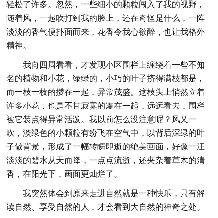
轻松了许多。忽然，一些细小的颗粒闯入了我的视野，
随着风，一起吹打到我的脸上，还在奇怪是什么，一阵
淡淡的香气便扑面而来，花香令我心欲醉，也让我格外
精神。
我向四周看看，才发现小区围栏上缠绕着一些不知
名的植物和小花，绿绿的，小巧的叶子挤得满枝都是，
而一枝一枝的攒在一起，异常茂盛。这枝头上悄然立着
许多小花，也是不甘寂寞的凑在一起，远远看去，围栏
被它装点得异常活泼。我以前怎么没注意呢？风又一
吹，淡绿色的小颗粒有纷飞在空气中，以背后深绿的叶
子做背景，形成了一幅转瞬即逝的绝美画面，好像一汪
淡淡的碧水从天而降，一点点流逝，还夹杂着草木的清
香，在阳光下，画面更灿烂了。
我突然体会到原来走进自然就是一种快乐，只有解
读自然、享受自然的人，才会看到大自然的神奇之处。