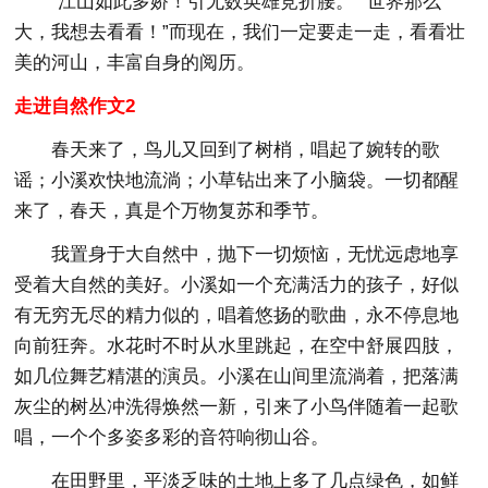
“江山如此多娇！引无数英雄竞折腰。”“世界那么
大，我想去看看！”而现在，我们一定要走一走，看看壮
美的河山，丰富自身的阅历。
走进自然作文2
春天来了，鸟儿又回到了树梢，唱起了婉转的歌
谣；小溪欢快地流淌；小草钻出来了小脑袋。一切都醒
来了，春天，真是个万物复苏和季节。
我置身于大自然中，抛下一切烦恼，无忧远虑地享
受着大自然的美好。小溪如一个充满活力的孩子，好似
有无穷无尽的精力似的，唱着悠扬的歌曲，永不停息地
向前狂奔。水花时不时从水里跳起，在空中舒展四肢，
如几位舞艺精湛的演员。小溪在山间里流淌着，把落满
灰尘的树丛冲洗得焕然一新，引来了小鸟伴随着一起歌
唱，一个个多姿多彩的音符响彻山谷。
在田野里，平淡乏味的土地上多了几点绿色，如鲜