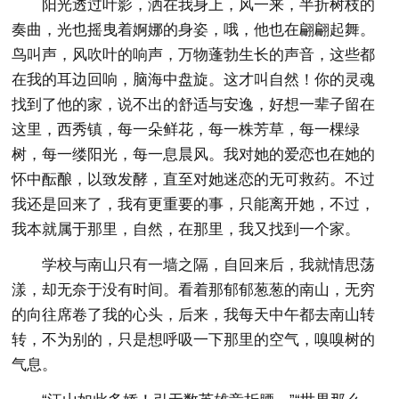
阳光透过叶影，洒在我身上，风一来，半折树枝的
奏曲，光也摇曳着婀娜的身姿，哦，他也在翩翩起舞。
鸟叫声，风吹叶的响声，万物蓬勃生长的声音，这些都
在我的耳边回响，脑海中盘旋。这才叫自然！你的灵魂
找到了他的家，说不出的舒适与安逸，好想一辈子留在
这里，西秀镇，每一朵鲜花，每一株芳草，每一棵绿
树，每一缕阳光，每一息晨风。我对她的爱恋也在她的
怀中酝酿，以致发酵，直至对她迷恋的无可救药。不过
我还是回来了，我有更重要的事，只能离开她，不过，
我本就属于那里，自然，在那里，我又找到一个家。
学校与南山只有一墙之隔，自回来后，我就情思荡
漾，却无奈于没有时间。看着那郁郁葱葱的南山，无穷
的向往席卷了我的心头，后来，我每天中午都去南山转
转，不为别的，只是想呼吸一下那里的空气，嗅嗅树的
气息。