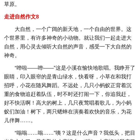
草原。
走进自然作文8
大自然，一个广阔的新天地，一个自由的世界。这
个世界里，有许多神奇的小动物。就让我们一起走进大
自然，用心灵去倾听大自然的声音，感受一下大自然的
神奇。
“哗啦——哗——”这是小溪在愉快地歌唱。我睁开了
眼睛，印入眼帘的是青山绿水，快看呀，小草在和我打
招呼，小花在随风舞蹈。不远处，几只小蚂蚁正背着沉
重的食物追赶着队伍，时不时还打闹一下，你追我赶，
好不快活啊！高大的树上，几只夜莺唱着歌儿，为小蚂
蚁们加油！树下，两只蟋蟀在演奏着欢快的音乐，为花
儿伴舞……。
“嗡嗡……嗡……”咦？这是什么声音？我低头，把目