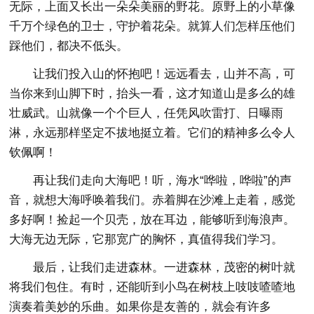
无际，上面又长出一朵朵美丽的野花。原野上的小草像
千万个绿色的卫士，守护着花朵。就算人们怎样压他们
踩他们，都决不低头。
让我们投入山的怀抱吧！远远看去，山并不高，可
当你来到山脚下时，抬头一看，这才知道山是多么的雄
壮威武。山就像一个个巨人，任凭风吹雷打、日曝雨
淋，永远那样坚定不拔地挺立着。它们的精神多么令人
钦佩啊！
再让我们走向大海吧！听，海水“哗啦，哗啦”的声
音，就想大海呼唤着我们。赤着脚在沙滩上走着，感觉
多好啊！捡起一个贝壳，放在耳边，能够听到海浪声。
大海无边无际，它那宽广的胸怀，真值得我们学习。
最后，让我们走进森林。一进森林，茂密的树叶就
将我们包住。有时，还能听到小鸟在树枝上吱吱喳喳地
演奏着美妙的乐曲。如果你是友善的，就会有许多