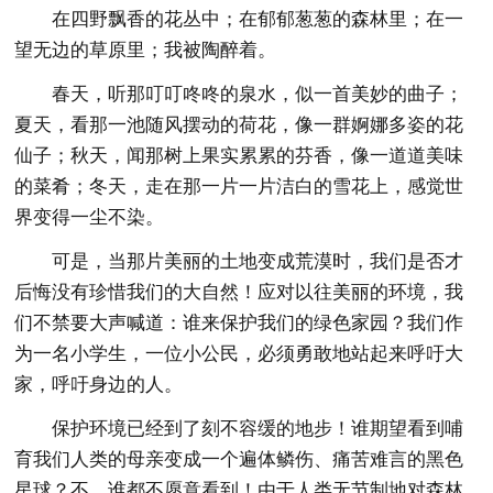
在四野飘香的花丛中；在郁郁葱葱的森林里；在一
望无边的草原里；我被陶醉着。
春天，听那叮叮咚咚的泉水，似一首美妙的曲子；
夏天，看那一池随风摆动的荷花，像一群婀娜多姿的花
仙子；秋天，闻那树上果实累累的芬香，像一道道美味
的菜肴；冬天，走在那一片一片洁白的雪花上，感觉世
界变得一尘不染。
可是，当那片美丽的土地变成荒漠时，我们是否才
后悔没有珍惜我们的大自然！应对以往美丽的环境，我
们不禁要大声喊道：谁来保护我们的绿色家园？我们作
为一名小学生，一位小公民，必须勇敢地站起来呼吁大
家，呼吁身边的人。
保护环境已经到了刻不容缓的地步！谁期望看到哺
育我们人类的母亲变成一个遍体鳞伤、痛苦难言的黑色
星球？不，谁都不愿意看到！由于人类无节制地对森林