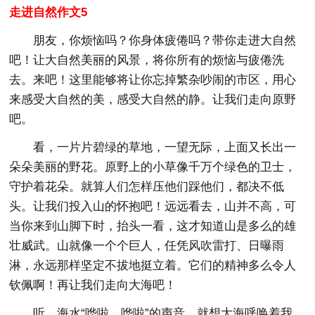
走进自然作文5
朋友，你烦恼吗？你身体疲倦吗？带你走进大自然
吧！让大自然美丽的风景，将你所有的烦恼与疲倦洗
去。来吧！这里能够将让你忘掉繁杂吵闹的市区，用心
来感受大自然的美，感受大自然的静。让我们走向原野
吧。
看，一片片碧绿的草地，一望无际，上面又长出一
朵朵美丽的野花。原野上的小草像千万个绿色的卫士，
守护着花朵。就算人们怎样压他们踩他们，都决不低
头。让我们投入山的怀抱吧！远远看去，山并不高，可
当你来到山脚下时，抬头一看，这才知道山是多么的雄
壮威武。山就像一个个巨人，任凭风吹雷打、日曝雨
淋，永远那样坚定不拔地挺立着。它们的精神多么令人
钦佩啊！再让我们走向大海吧！
听，海水“哗啦，哗啦”的声音，就想大海呼唤着我