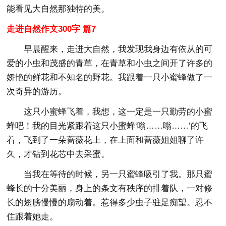
能看见大自然那独特的美。
走进自然作文300字 篇7
早晨醒来，走进大自然，我发现我身边有依从的可
爱的小虫和茂盛的青草，在青草和小虫之间开了许多的
娇艳的鲜花和不知名的野花。我跟着一只小蜜蜂做了一
次奇异的游历。
这只小蜜蜂飞着，我想，这一定是一只勤劳的小蜜
蜂吧！我的目光紧跟着这只小蜜蜂‘嗡……嗡……’的飞
着，飞到了一朵蔷薇花上，在上面和蔷薇姐姐聊了许
久，才钻到花芯中去采蜜。
当我在等待的时候，另一只蜜蜂吸引了我。那只蜜
蜂长的十分美丽，身上的条文有秩序的排着队，一对修
长的翅膀慢慢的扇动着。惹得多少虫子驻足痴望。忍不
住跟着她走。