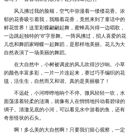
风儿拂过我的脸颊，空气中弥漫着一缕缕花香。浓
郁的花香吸引着我，我顺着花香，竟然来到了童话中的
鲜花世界！这里彩蝶翩翩起舞，蜜蜂高兴得一边唱歌，
一边跳起独特的“8”字形舞。一阵风拂过，招人喜爱的花
儿也和舞蹈家蝴蝶一起舞蹈，是那样地美丽。花儿为大
自然表演了一场美丽的舞蹈。
在大自然中，小树被调皮的风儿吹得沙沙响。小草
的颜色丰富多彩，一片一片连起来，赛过巧手编织的花
毯，活生生，自然而又和谐。真的是美丽极了！
不远处，小河哗哗地响个不停。微风轻轻一吹，水
面荡漾着轻柔的涟漪，就像有人在悄悄地抖动着碧绿的
绸子。清澈见底的小河，可以看见水中游着的鱼，还有
奇形怪状的石头。
啊！多么美的大自然啊！只要我们留心观察，一定