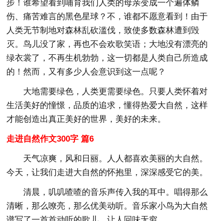
步！谁希望看到哺育我们人类的母亲变成一个遍体鳞
伤、痛苦难言的黑色星球？不，谁都不愿意看到！由于
人类无节制地对森林乱砍滥伐，致使多数森林遭到毁
灭。鸟儿没了家，再也不会欢歌笑语；大地没有漂亮的
绿衣裳了，不再生机勃勃，这一切都是人类自己所造成
的！然而，又有多少人会意识到这一点呢？
大地需要绿色，人类更需要绿色。只要人类怀着对
生活美好的憧憬，品质的追求，懂得热爱大自然，这样
才能创造出真正美好的世界，美好的未来。
走进自然作文300字 篇6
天气凉爽，风和日丽。人人都喜欢美丽的大自然。
今天，让我们走进大自然的怀抱里，深深感受它的美。
清晨，叽叽喳喳的音乐声传入我的耳中。唱得那么
清晰，那么嘹亮，那么优美动听。音乐家小鸟为大自然
谱写了一首首动听的歌儿，让人回味无穷。