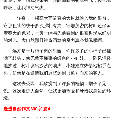
菊花，迎面向我扑来的一阵阵清新的菊花香气，轻轻地
呼吸，让我神清气爽。
一转身，一棵高大而笔直的大树就映入我的眼帘，
它那粗壮的枝干多么强壮有力；它那茂密的树叶还保留
着春天的色彩，一黄一绿与先前看到的银杏树形成鲜明
的对比。大自然那只神奇画笔的魔力真令我佩服啊。
远方是一片柿子树的乐园，许许多多的小柿子已挂
满了枝头，像无数不懂事的绿色的小娃娃。一阵风轻轻
地拂过，树叶发出沙沙的响声，小娃娃在热情地招手点
头，仿佛是在邀请我们这些远到（道）而来的客人。
这次去公园，我欣赏到了许多的植物，增长了见
识。这次走进大自然，让我更加热爱和珍惜我身边的环
境。
走进自然作文300字 篇4