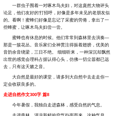
一群虫子围着一对啄木鸟夫妇，对这庞然大物评头
论足，他们友好的'打招呼，好像是多年未见的老朋友似
的。看啊！蜜蜂们好像是忘记了采蜜的劳倦，拿出了一
些蜂蜜，让啄木鸟夫妇尝一尝。
蜜蜂也有休息的时候。他们常常到森林里去演奏—
那是一簇花丛。音乐家们全神贯注得振着翅膀，优美的
音韵余音绕梁，三日不绝。 细细听来，一种深沉却飘然
出世的感觉会理科占据认得心头，仿佛一切尘嚣都已远
去，只有这天籁之音。
大自然是最好的课堂，请多到大自然中去走走你一
定会收获良多的。
走进自然作文300字 篇8
今年暑假，我独自走进森林，感受自然的气息。
走进森林，清凉新鲜的空气扑面而来，这种气息，