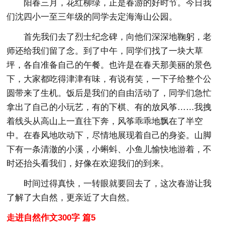
阳春三月，花红柳绿，正是春游的好时节。今日我
们沈四小一至三年级的同学去定海海山公园。
首先我们去了烈士纪念碑，向他们深深地鞠躬，老
师还给我们留了念。到了中午，同学们找了一块大草
坪，各自准备自己的午餐。也许是在春天那美丽的景色
下，大家都吃得津津有味，有说有笑，一下子给整个公
圆带来了生机。饭后是我们的自由活动了，同学们急忙
拿出了自己的小玩艺，有的下棋、有的放风筝……我拽
着线头从高山上一直往下奔，风筝乖乖地飘在了半空
中。在春风地吹动下，尽情地展现着自己的身姿。山脚
下有一条清澈的小溪，小蝌蚪、小鱼儿愉快地游着，不
时还抬头看我们，好像在欢迎我们的到来。
时间过得真快，一转眼就要回去了，这次春游让我
了解了大自然，更亲近了大自然。
走进自然作文300字 篇5