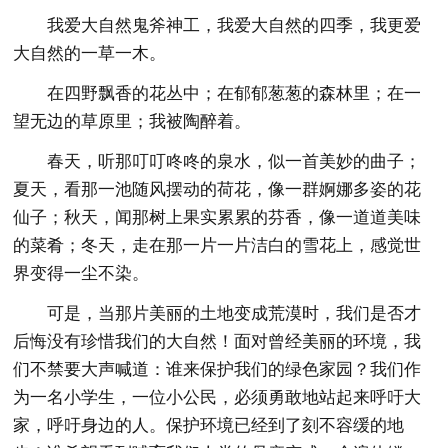
我爱大自然鬼斧神工，我爱大自然的四季，我更爱
大自然的一草一木。
在四野飘香的花丛中；在郁郁葱葱的森林里；在一
望无边的草原里；我被陶醉着。
春天，听那叮叮咚咚的泉水，似一首美妙的曲子；
夏天，看那一池随风摆动的荷花，像一群婀娜多姿的花
仙子；秋天，闻那树上果实累累的芬香，像一道道美味
的菜肴；冬天，走在那一片一片洁白的雪花上，感觉世
界变得一尘不染。
可是，当那片美丽的土地变成荒漠时，我们是否才
后悔没有珍惜我们的大自然！面对曾经美丽的环境，我
们不禁要大声喊道：谁来保护我们的绿色家园？我们作
为一名小学生，一位小公民，必须勇敢地站起来呼吁大
家，呼吁身边的人。保护环境已经到了刻不容缓的地