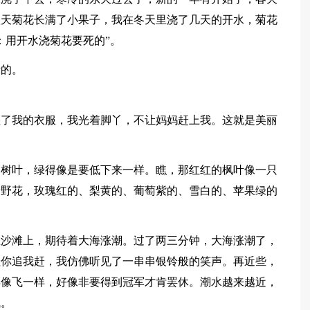
秋天菊花长满了小果子，我在冬天里浇了几天的开水，菊花
：用开水浇菊花要死的”。
示的。
湿了我的衣服，我光着脚丫，不让妈妈赶上我。这就是美丽
的树叶，绿得像是要低下来一样。瞧，那红红的枫叶像一只
着野花，玫瑰红的、梨黄的、葡萄紫的、雪白的、苹果绿的
在沙滩上，期待着大海涨潮。过了两三分钟，大海涨潮了，
娃你追我赶，我仿佛听见了一串串银铃般的笑声。再近些，
得像飞一样，好像非要得到冠军才肯罢休。潮水越来越近，
飞。