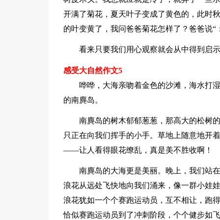
开满了菊花，夏天叶子变成了黄色的，此时
的叶变黄了，我问爸爸菊花怎样了？爸爸说“
看来只要我们用心观察就会从中得到启
感受大自然作文5
哗哗，大海亲吻着金色的沙滩，海水打
的南麂岛。
南麂岛的树木郁郁葱葱，那高大的松树
只正在向我们挥手的小手。草地上随意地开
——让人看得眼花缭乱，真是美不胜收啊！
南麂岛的大海更是美丽。晚上，我们站
浪花从远处飞快地向我们涌来，像一群小娃
浪花犹如一个个赛跑运动员，互不相让，跑
恰似赛跑运动员到了冲刺阶段，个个健步如