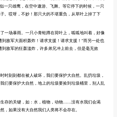
好似一只雄鹰，在空中遨游、飞舞。等它停下的时候，一只
儿子。哎呀，不妙！那只大的不堪重负，从草叶上掉了下
起了一场暴雨。一只小青蛙蹲在荷叶上，呱呱地叫着，好像
处遭到敌军大面积轰炸！请求支援！请求支援！”而另一处也
部遭到敌军的狂轰滥炸，许多弟兄冲上前去，但是毫无效
然时时刻刻都在被人破坏，我们要保护大自然。乱扔垃圾，
，我们要保护大自然，地上的垃圾要捡到垃圾桶里，别人乱
类生存的关键，如：水，植物，动物……没有水我们会渴
自然，如果没有大自然我们人类将不会存在。