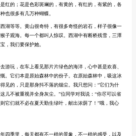
候是红的；花是色彩斑斓的，有黄的，有红的，有紫的，各
品种也很多有几万种蝴蝶。
，西湖等等。黄山很奇特，有很多奇怪的岩石，样子很像一
，猴子观海。每一个都叫人惊叹。西湖中有断桥残雪，三潭
瑰宝，我们要保护她。
出去游玩，在车上看见那片片绿色的海洋，心中甚是欢喜、
感慨。它们本是原始森林中的份子。在原始森林中，吸这冰
得见的，只是那身抖不落的烟尘。我只想问：“它们为什
这儿不被重视并全身灰尘。”位同学对我说：“你尽可以省
则它们就不必在夏天勤生绿叶，献出浓荫了！”哦，我心
一年四季里，每天都有不一样的景象，不一样的感受，以及