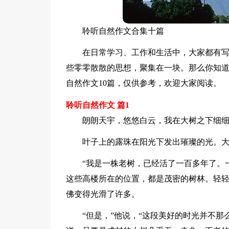
聆听自然作文合集十篇
在日常学习、工作和生活中，大家都有
些零零散散的思想，聚集在一块。那么你知
自然作文10篇，仅供参考，欢迎大家阅读。
聆听自然作文 篇1
朗朗天宇，悠悠白云，我在大树之下细
叶子上的露珠在阳光下发出璀璨的光。
“我是一株老树，已经活了一百多年了。
这些高楼所在的位置，都是茂密的树林。轻轻
佛变得光滑了许多。
“但是，”他说，“这段美好的时光并不