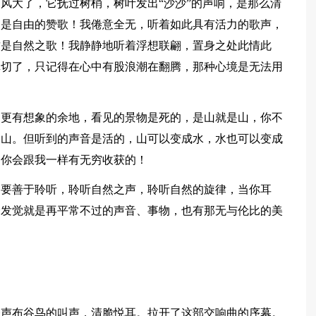
风大了，它抚过树梢，树叶发出“沙沙”的声响，是那么清
，是自由的赞歌！我倦意全无，听着如此具有活力的歌声，
这是自然之歌！我静静地听着浮想联翩，置身之处此情此
真切了，只记得在心中有股浪潮在翻腾，那种心境是无法用
物更有想象的余地，看见的景物是死的，是山就是山，你不
是山。但听到的声音是活的，山可以变成水，水也可以变成
！你会跟我一样有无穷收获的！
们要善于聆听，聆听自然之声，聆听自然的旋律，当你耳
会发觉就是再平常不过的声音、事物，也有那无与伦比的美
。
一声布谷鸟的叫声，清脆悦耳。拉开了这部交响曲的序幕。