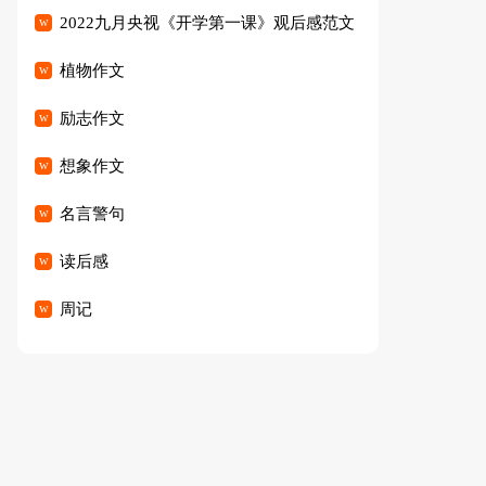
2022九月央视《开学第一课》观后感范文
（精选23篇）
植物作文
励志作文
想象作文
名言警句
读后感
周记