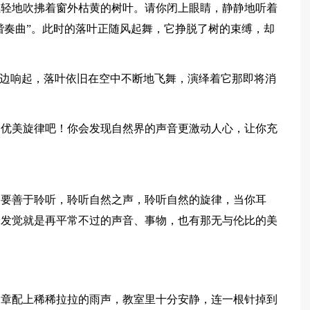
轻轻地吹拂着窗外枯黄的树叶。请你闭上眼睛，静静地听着
“谐奏曲”。此时的落叶正随风起舞，它挣脱了树的束缚，却
耳边响起，落叶依旧在空中不断地飞舞，演绎着它那即将消
的优美旋律吧！你会发现自然界的声音更激动人心，让你充
们要善于聆听，聆听自然之声，聆听自然的旋律，当你耳
会发觉就是再平常不过的声音、事物，也有那无与伦比的美
文章配上稀稀拉拉的雨声，教室里十分安静，连一根针掉到