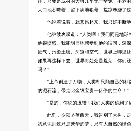
详，只要是成材的大树几乎无一幸免，不老
大口地吞噬着，留下满地狼藉，荒凉卷袭了这
他说着说着，就悲伤起来。我只好不断
他继续哀叹道：“人类啊！我们同是地球
他很愤怒。我能明显地感受到他的诘问，深深
废气，污染土壤、河道和空气，世界上哪里
如果再这样下去，世界将处处是荒芜，你们
吗？”
“上帝创造了万物，人类却只顾自己的利
的泥石流，带走比金钱宝贵一亿倍的生命！”
“是的，你说的没错！我们人类的确到了
此刻，夕阳坠落西天，我告别了大树，
我意识到这只是繁华的梦，只有大自然的绿