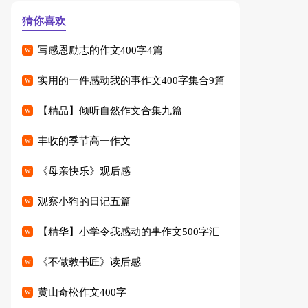
猜你喜欢
写感恩励志的作文400字4篇
实用的一件感动我的事作文400字集合9篇
【精品】倾听自然作文合集九篇
丰收的季节高一作文
《母亲快乐》观后感
观察小狗的日记五篇
【精华】小学令我感动的事作文500字汇
编七篇
《不做教书匠》读后感
黄山奇松作文400字