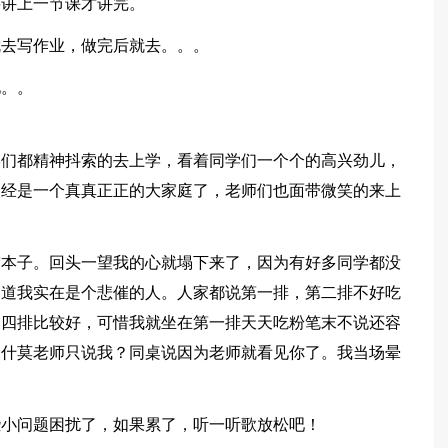
要讲上一节课才讲完。
就去写作业，做完后就去。。。
见。。
学们都精神抖索的去上学，看着同学们一个个的高兴劲儿，
已经是一个真真正正的大家庭了，老师们也面带微笑的来上
带本子。回头一望我的心就塌下来了，因为有好多同学都没
知道我实在是个悲催的人。人家都说第一排，第二排不好吃
三四排比较好，可惜我就坐在第一排天天吃粉笔末不说还容
为什莫老师只说我？同桌说因为老师就看见你了。我当场晕
些小问题困扰了，如果累了，听一听歌放松吧！