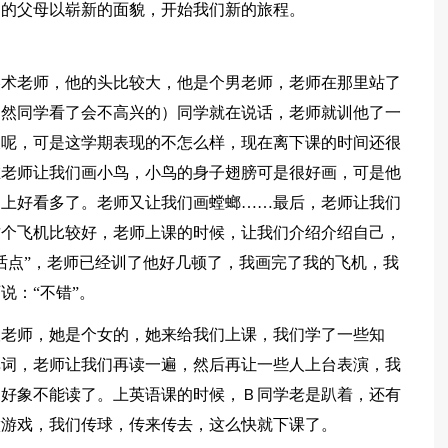
们的父母以崭新的面貌，开始我们新的旅程。
美术老师，他的头比较大，他是个男老师，老师在那里站了
不然同学看了会不高兴的）同学就在说话，老师就训他了一
长呢，可是这学期表现的不怎么样，现在离下课的时间还很
在老师让我们画小鸟，小鸟的身子翅膀可是很好画，可是他
朝上好看多了。老师又让我们画螳螂……最后，老师让我们
这个飞机比较好，老师上课的时候，让我们介绍介绍自己，
话点”，老师已经训了他好几顿了，我画完了我的飞机，我
说：“不错”。
银老师，她是个女的，她来给我们上课，我们学了一些知
单词，老师让我们再读一遍，然后再让一些人上台表演，我
的好象不能读了。上英语课的时候，Ｂ同学老是趴着，还有
做游戏，我们传球，传来传去，这么快就下课了。