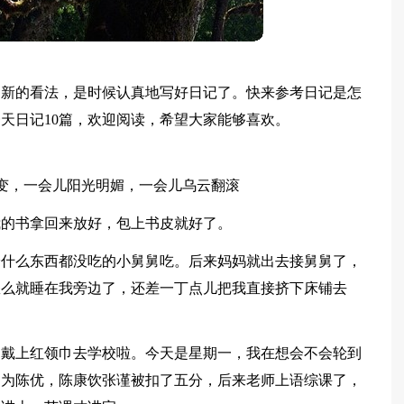
了新的看法，是时候认真地写好日记了。快来参考日记是怎
天日记10篇，欢迎阅读，希望大家能够喜欢。
就变，一会儿阳光明媚，一会儿乌云翻滚
我的书拿回来放好，包上书皮就好了。
给什么东西都没吃的小舅舅吃。后来妈妈就出去接舅舅了，
怎么就睡在我旁边了，还差一丁点儿把我直接挤下床铺去
，戴上红领巾去学校啦。今天是星期一，我在想会不会轮到
因为陈优，陈康饮张谨被扣了五分，后来老师上语综课了，