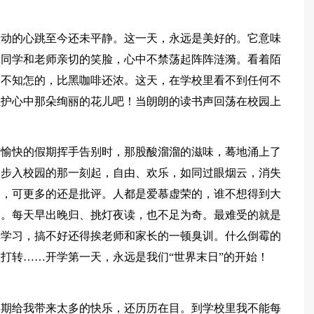
激动的心跳至今还未平静。这一天，永远是美好的。它意味
到同学和老师亲切的笑脸，心中不禁荡起阵阵涟漪。看着陌
趣不知怎的，比黑咖啡还浓。这天，在学校里看不到任何不
维护心中那朵绚丽的花儿吧！当朗朗的读书声回荡在校园上
与愉快的假期挥手告别时，那股酸溜溜的滋味，蓦地涌上了
当步入校园的那一刻起，自由、欢乐，如同过眼烟云，消失
扬，可更多的还是批评。人都是爱慕虚荣的，谁不想得到大
多。每天早出晚归、挑灯夜读，也不足为奇。最难受的就是
真学习，搞不好还得挨老师和家长的一顿臭训。什么倒霉的
打转……开学第一天，永远是我们“世界末日”的开始！
假期给我带来太多的快乐，还历历在目。到学校里我不能每