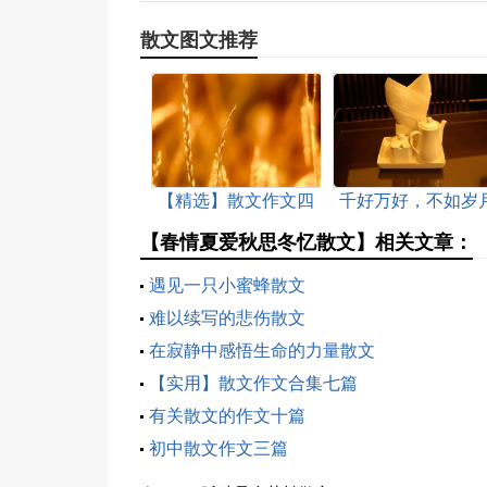
散文图文推荐
【精选】散文作文四
千好万好，不如岁
篇
静好散文
【春情夏爱秋思冬忆散文】相关文章：
遇见一只小蜜蜂散文
难以续写的悲伤散文
在寂静中感悟生命的力量散文
【实用】散文作文合集七篇
有关散文的作文十篇
初中散文作文三篇