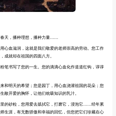
种春天，播种理想，播种力量……
，用心血滋润，这就是我们敬爱的老师崇高的劳动。您工作
堂，成就却在祖国的四面八方。
的粉笔书写了您的一生。您的滴滴心血化作道道红钩，谆谆
未来和明天的希望；您是园丁，用心血浇灌祖国的花朵；您
学生敞开爱的胸怀，让他们吮吸知识的乳汁。
蚌里的砂粒，您用爱去舐拭它，打磨它，浸泡它……经年累
教师生涯，有无数骄傲和幸福的回忆，但您把它们珍藏在心