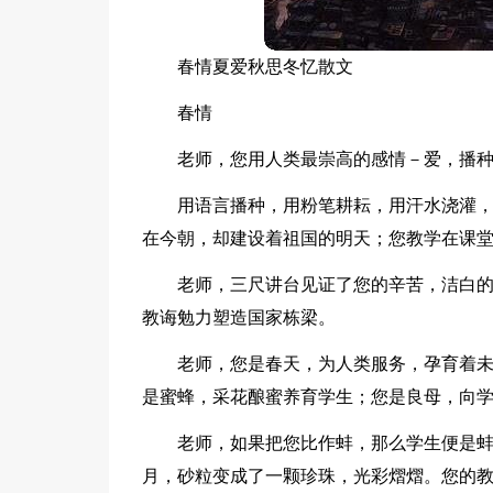
春情夏爱秋思冬忆散文
春情
老师，您用人类最崇高的感情－爱，播
用语言播种，用粉笔耕耘，用汗水浇灌
在今朝，却建设着祖国的明天；您教学在课
老师，三尺讲台见证了您的辛苦，洁白
教诲勉力塑造国家栋梁。
老师，您是春天，为人类服务，孕育着
是蜜蜂，采花酿蜜养育学生；您是良母，向
老师，如果把您比作蚌，那么学生便是
月，砂粒变成了一颗珍珠，光彩熠熠。您的