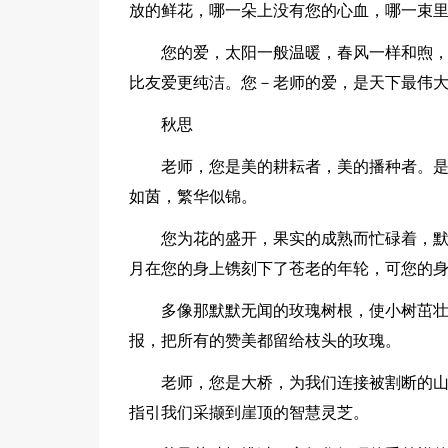
放的鲜花，哪一朵上没有您的心血，哪一束
您的爱，太阳一般温暖，春风一样和煦
比友爱更纯洁。您－老师的爱，是天下最伟
秋思
老师，您是美的耕耘者，美的播种者。
如茵，繁华似锦。
您为花的盛开，果实的成熟而忙碌着，
月在您的身上镌刻下了苍老的年轮，可您的
多像那默默无闻的玫瑰树根，使小树茁
报，把所有的赞美都留给枝头的玫瑰。
老师，您是大桥，为我们连接被割断的山
指引我们采撷到崖顶的智慧灵芝。