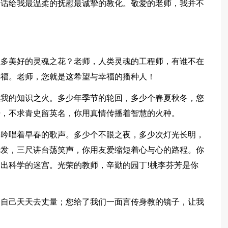
的话给我最温柔的抚慰最诚挚的教化。敬爱的老师，我并不
！
么多美好的灵魂之花？老师，人类灵魂的工程师，有谁不在
幸福。老师，您就是这希望与幸福的播种人！
燃我的知识之火。多少年季节的轮回，多少个春夏秋冬，您
汗，不求青史留英名，你用真情传播着智慧的火种。
梅吟唱着早春的歌声。多少个不眼之夜，多少次灯光长明，
华发，三尺讲台荡笑声，你用友爱缩短着心与心的路程。你
出科学的迷宫。光荣的教师，辛勤的园丁!桃李芬芳是你
们自己天天去丈量；您给了我们一面言传身教的镜子，让我