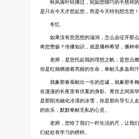
秋风落叶轻拂过，宛如您细巧的手慈祥
是只在今天才想起您，而是今天特别想念您
冬忆
如果没有您思想的滋润，怎么会绽开那
将您赞扬？传播知识，就是播种希望，播种
老师，是您托起我的理想之帆；是您点
你是红烛燃烧着亮丽的生命，奉献几多血和
就象那春蚕献出一生的忠诚，就象那冬
在漫漫的长夜里有伏案的身影。青丝之间添
是那阳光融化冷漠的冰雪，你是那向导引人走
的欢乐，默默奉献无私的心灵。
老师，您给了我们一杆生活的尺，让我
们处处有学习的榜样。