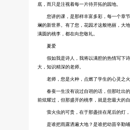
底，而只是注视着每一片待开拓的园地。
您讲的课，是那样丰富多彩，每一个章
斓的新世界。有了您，花园才这般艳丽，大
满圆的桃李，都在向您敬礼。
夏爱
假如我是诗人，我将以满腔的热情写下
大，知识精深的老师。
老师，您是火种，点燃了学生的心灵之
春蚕一生没有说过自诩的话，但那吐出
前炫耀过，但那盛开的桃李，就是您最大的
萤火虫的可贵，在于那盏挂在尾后的灯
是谁把雨露洒遍大地？是谁把幼苗辛勤