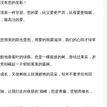
里没有您的笑影！
，清泉一样甘甜。您的爱，比父爱更严厉，比母爱更细腻，
大，最高洁的爱。
是您用美的阳光普照，用爱的雨露滋润，我们的心田才绿草
默默地垂着叶的绿荫。您是一棵挺拔的树，曾结过果实，岁
身旁却崛起一片郁郁葱葱的森林。
壮成长，又使树枝上挂满娇艳的花朵，却并不要求任何回
脉，让我们走向收获的`颠峰；您是青藤，坚韧而修长，