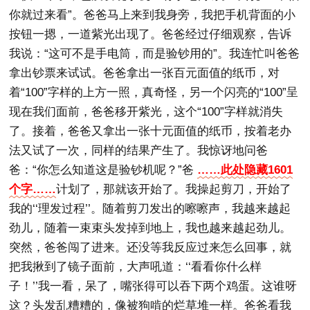
你就过来看”。爸爸马上来到我身旁，我把手机背面的小
按钮一摁，一道紫光出现了。爸爸经过仔细观察，告诉
我说：“这可不是手电筒，而是验钞用的”。我连忙叫爸爸
拿出钞票来试试。爸爸拿出一张百元面值的纸币，对
着“100”字样的上方一照，真奇怪，另一个闪亮的“100”呈
现在我们面前，爸爸移开紫光，这个“100”字样就消失
了。接着，爸爸又拿出一张十元面值的纸币，按着老办
法又试了一次，同样的结果产生了。我惊讶地问爸
爸：“你怎么知道这是验钞机呢？”爸
……此处隐藏1601
个字……
计划了，那就该开始了。我操起剪刀，开始了
我的‘‘理发过程’’。随着剪刀发出的嚓嚓声，我越来越起
劲儿，随着一束束头发掉到地上，我也越来越起劲儿。
突然，爸爸闯了进来。还没等我反应过来怎么回事，就
把我揪到了镜子面前，大声吼道：‘‘看看你什么样
子！’’我一看，呆了，嘴张得可以吞下两个鸡蛋。这谁呀
这？头发乱糟糟的，像被狗啃的烂草堆一样。爸爸看我