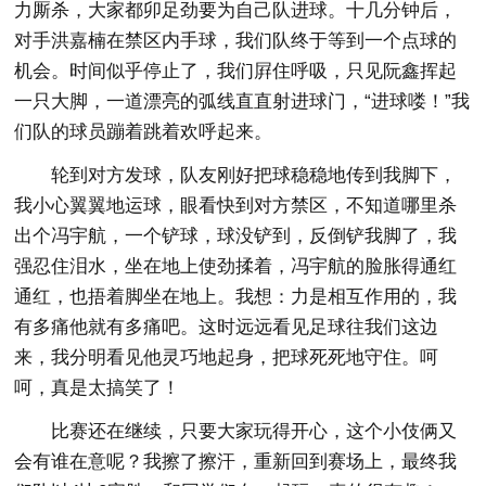
力厮杀，大家都卯足劲要为自己队进球。十几分钟后，
对手洪嘉楠在禁区内手球，我们队终于等到一个点球的
机会。时间似乎停止了，我们屛住呼吸，只见阮鑫挥起
一只大脚，一道漂亮的弧线直直射进球门，“进球喽！”我
们队的球员蹦着跳着欢呼起来。
轮到对方发球，队友刚好把球稳稳地传到我脚下，
我小心翼翼地运球，眼看快到对方禁区，不知道哪里杀
出个冯宇航，一个铲球，球没铲到，反倒铲我脚了，我
强忍住泪水，坐在地上使劲揉着，冯宇航的脸胀得通红
通红，也捂着脚坐在地上。我想：力是相互作用的，我
有多痛他就有多痛吧。这时远远看见足球往我们这边
来，我分明看见他灵巧地起身，把球死死地守住。呵
呵，真是太搞笑了！
比赛还在继续，只要大家玩得开心，这个小伎俩又
会有谁在意呢？我擦了擦汗，重新回到赛场上，最终我