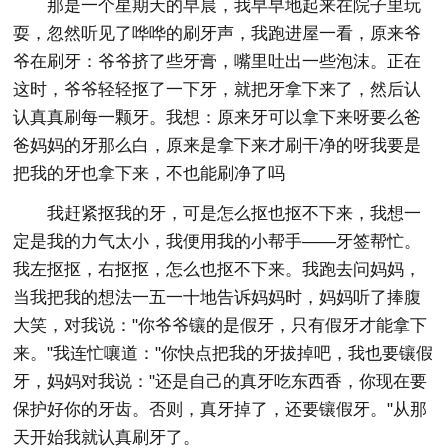
那是一个星期天的早晨，我早早地起来在院子里玩
耍，忽然听见了哗哗的刷牙声，我跑进屋一看，原来爷
爷在刷牙：爷爷挤了些牙膏，嘴里吐出一些泡沫。正在
这时，爷爷轻轻抠了一下牙，就把牙拿下来了，然后认
认真真刷每一颗牙。我想：原来牙可以拿下来呀要么爸
爸妈妈的牙那么白，原来是拿下来才刷干净的呀我要是
把我的牙也拿下来，不也能刷净了吗
我赶紧抠我的牙，可是怎么抠也抠不下来，我想一
定是我的力气太小，我便用我的小帮手——牙签帮忙。
我左抠抠，右抠抠，怎么也抠不下来。我跑去问妈妈，
当我把我的想法一五一十地告诉妈妈时，妈妈听了捧腹
大笑，对我说："你爷爷镶的是假牙，只有假牙才能拿下
来。"我连忙嚷道："你快点把我的牙拔掉吧，我也要镶假
牙，妈妈对我说："还是自己的真牙吃东西香，你现在要
保护好你的牙齿。否则，真牙掉了，还要镶假牙。"从那
天开始我就认真刷牙了。