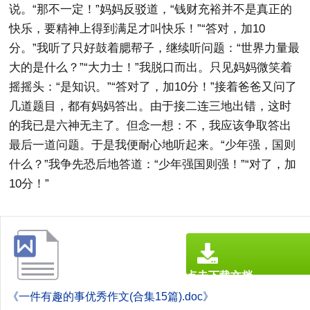
说。“那不一定！”妈妈反驳道，“钱财充裕并不是真正的
快乐，要精神上得到满足才叫快乐！”“答对，加10
分。”我听了只好鼓着腮帮子，继续听问题：“世界力量最
大的是什么？”“大力士！”我脱口而出。只见妈妈微笑着
摇摇头：“是知识。”“答对了，加10分！”接着爸爸又问了
几道题目，都有妈妈答出。由于接二连三地出错，这时
的我已是六神无主了。但念一想：不，我应该争取答出
最后一道问题。于是我便耐心地听起来。“少年强，国则
什么？”我争先恐后地答道：“少年强国则强！”“对了，加
10分！”
点击下载文档
文档为doc格式
《一件有趣的事优秀作文(合集15篇).doc》