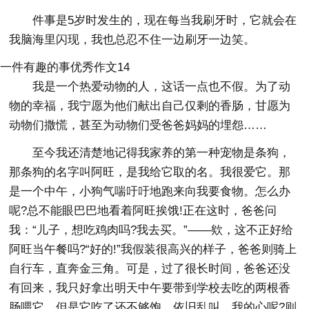
件事是5岁时发生的，现在每当我刷牙时，它就会在
我脑海里闪现，我也总忍不住一边刷牙一边笑。
一件有趣的事优秀作文14
我是一个热爱动物的人，这话一点也不假。为了动
物的幸福，我宁愿为他们献出自己仅剩的香肠，甘愿为
动物们撒慌，甚至为动物们受爸爸妈妈的埋怨……
至今我还清楚地记得我家养的第一种宠物是条狗，
那条狗的名字叫阿旺，是我给它取的名。我很爱它。那
是一个中午，小狗气喘吁吁地跑来向我要食物。怎么办
呢?总不能眼巴巴地看着阿旺挨饿!正在这时，爸爸问
我：“儿子，想吃鸡肉吗?我去买。”——欸，这不正好给
阿旺当午餐吗?“好的!”我假装很高兴的样子，爸爸则骑上
自行车，直奔金三角。可是，过了很长时间，爸爸还没
有回来，我只好拿出明天中午要带到学校去吃的两根香
肠喂它，但是它吃了还不够饱，依旧乱叫。我的心呢?则