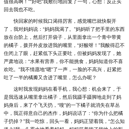
值很高啊！”“好吧”我敷衍地回复了一句，心想：反正买
回去我也不吃。
快回家的时候我口渴得厉害，感觉嘴巴就快裂开
了，我对妈妈说：“妈妈我渴了。”妈妈听了把手里的东西
放在台阶上，然后打开袋子，从里面拿出一个青中带黄
的橘子，拨开外皮放进我的嘴里，“好酸呀！”我酸得忍不
住闭上了眼，赶紧低下头正要吐，但被妈妈发现了，她
严肃地说：“水果有营养，你不能挑食，妈妈知道你不喜
欢吃。”我不情愿地“嗯”了一声，一脸的不高兴，赶紧把
吐了一半的橘瓣又含进了嘴里，怎么办呢？
这时我发现妈妈在看手机，我心想：机会来了，于
是我迅速从嘴里拿出橘子，然后我蹑手蹑脚地走到了妈
妈身后，来了个飞天扔，“嗖”的一下橘子就消失在草丛
中，我正得意自己的杰作，妈妈说话了：“你为什么把橘
子扔掉？”我一吃惊，回头一看，妈妈正望着我，“怎么知