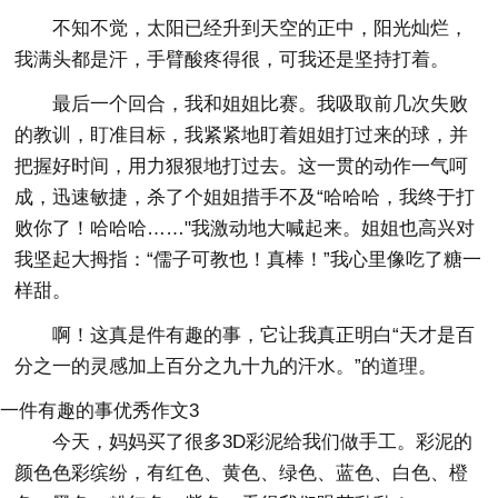
不知不觉，太阳已经升到天空的正中，阳光灿烂，
我满头都是汗，手臂酸疼得很，可我还是坚持打着。
最后一个回合，我和姐姐比赛。我吸取前几次失败
的教训，盯准目标，我紧紧地盯着姐姐打过来的球，并
把握好时间，用力狠狠地打过去。这一贯的动作一气呵
成，迅速敏捷，杀了个姐姐措手不及“哈哈哈，我终于打
败你了！哈哈哈……"我激动地大喊起来。姐姐也高兴对
我坚起大拇指：“儒子可教也！真棒！”我心里像吃了糖一
样甜。
啊！这真是件有趣的事，它让我真正明白“天才是百
分之一的灵感加上百分之九十九的汗水。”的道理。
一件有趣的事优秀作文3
今天，妈妈买了很多3D彩泥给我们做手工。彩泥的
颜色色彩缤纷，有红色、黄色、绿色、蓝色、白色、橙