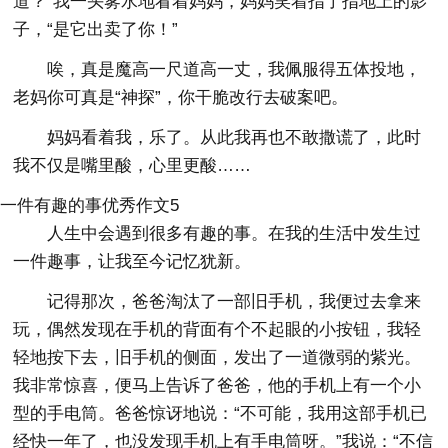
道？”我一头雾水地看着妈妈，妈妈笑着指了指地上的影
子，“是它出卖了你！”
唉，真是魔高一尺道高一丈，我佩服得五体投地，
老妈你可真是“神探”，你干脆改行去破案吧。
妈妈看着我，乐了。从此我再也不敢撒谎了，此时
我不仅是嘴里酸，心里更酸……
一件有趣的事优秀作文5
人生中会遇到很多有趣的事。在我的生活中发生过
一件趣事，让我至今记忆犹新。
记得那次，爸爸淘汰了一部旧手机，我便过去拿来
玩，偶然发现在手机的背面有个不起眼的小按钮，我轻
轻地按下去，旧手机的侧面，发出了一道微弱的紫光。
我非常惊喜，便马上告诉了爸爸，他的手机上有一个小
型的手电筒。爸爸惊讶地说：“不可能，我用这部手机已
经快一年了，也没发现手机上有手电筒呀。”我说：“不信