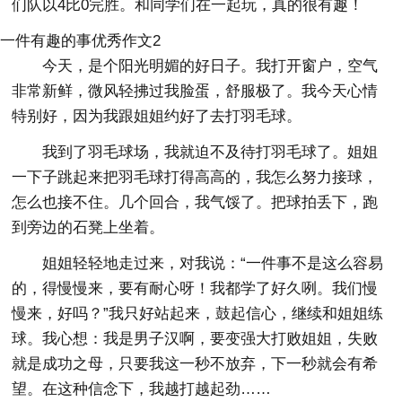
们队以4比0完胜。和同学们在一起玩，真的很有趣！
一件有趣的事优秀作文2
今天，是个阳光明媚的好日子。我打开窗户，空气
非常新鲜，微风轻拂过我脸蛋，舒服极了。我今天心情
特别好，因为我跟姐姐约好了去打羽毛球。
我到了羽毛球场，我就迫不及待打羽毛球了。姐姐
一下子跳起来把羽毛球打得高高的，我怎么努力接球，
怎么也接不住。几个回合，我气馁了。把球拍丢下，跑
到旁边的石凳上坐着。
姐姐轻轻地走过来，对我说：“一件事不是这么容易
的，得慢慢来，要有耐心呀！我都学了好久咧。我们慢
慢来，好吗？”我只好站起来，鼓起信心，继续和姐姐练
球。我心想：我是男子汉啊，要变强大打败姐姐，失败
就是成功之母，只要我这一秒不放弃，下一秒就会有希
望。在这种信念下，我越打越起劲……